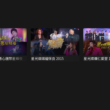
年善心匯聚星輝夜
星光熠熠耀保良 2015
星光燦爛仁愛堂 1