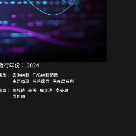
發行年份：
2024
類型：
香港綜藝
TVB綜藝節目
主題盛事
慈善節目
保良局系列
演員：
鄧梓峰
森美
周奕瑋
麥美恩
梁凱晴