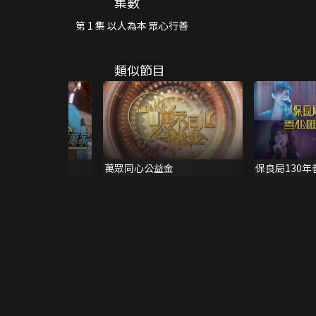
集數
第 1 集 以人為本 眾心行善
類似節目
萬家 1985
萬眾同心公益金
保良局130