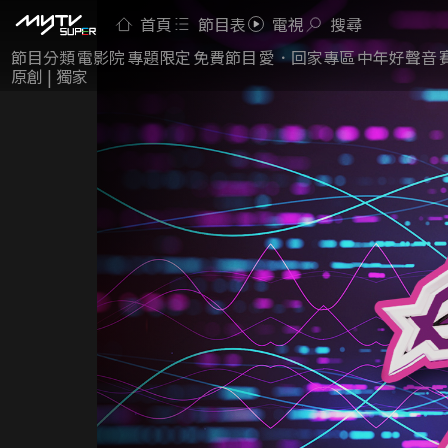
首頁
節目表
電視
搜尋
節目分類
電影院
專題限定
免費節目
愛．回家專區
中年好聲音
原創 | 獨家