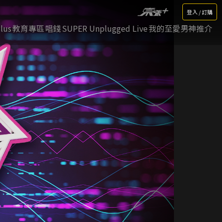
登入 / 訂購
lus
教育專區
唱錢
SUPER Unplugged Live
我的至愛男神推介