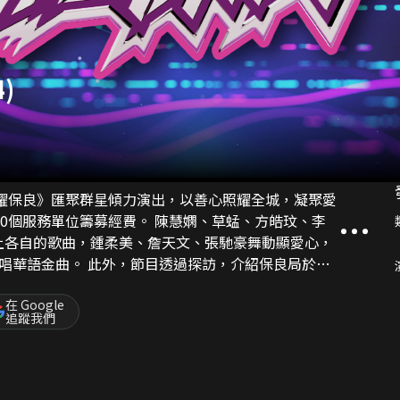
)
熠耀保良》匯聚群星傾力演出，以善心照耀全城，凝聚愛
募經費。 陳慧嫻、草蜢、方皓玟、李
上各自的歌曲，鍾柔美、詹天文、張馳豪舞動顯愛心，
過探訪，介紹保良局於關
詩曼亦會到小學參觀，了解何謂正向教育。
在 Google
追蹤我們