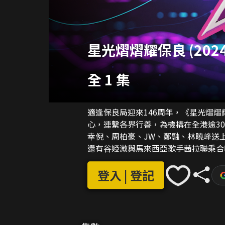
星光熠熠耀保良 (2024
全 1 集
適逢保良局迎來146周年，《星光熠
心，連繫各界行善，為機構在全港逾300個服務單位籌
幸倪、周柏豪、JW、鄭融、林曉峰送
還有谷婭溦與馬來西亞歌手茜拉聯乘合唱華語金曲。 此外，節目透
顧特殊幼兒、長者等多方面的服務；佘
登入 | 登記