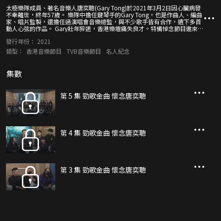
太極樂隊成員、著名音樂人唐奕聰(Gary Tong)於2021年3月2日因心臟病發
不幸離世，終年57歲。 樂隊中擔任鍵琴手的Gary Tong，也是作曲人、編曲
家、唱片監製，還擔任過演唱會音樂總監，與不少歌手皆有合作，遺下多首
動人心弦的作品。 Gary壯年猝逝，香港樂壇痛失良才。特備悼念節目邀來
太極五子，以及曾和Gary合作的戰友、後輩歌手，分享相處點滴，跟樂迷、
發行年份：
2021
觀眾一起緬懷他對本地流行音樂界的貢獻。
類型：
香港音樂節目
TVB音樂節目
名人紀念
集數
第 5 集 勁歌金曲 懷念唐奕聰
第 4 集 勁歌金曲 懷念唐奕聰
第 3 集 勁歌金曲 懷念唐奕聰