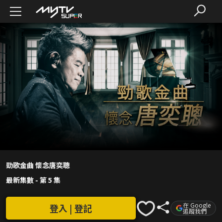
勁歌金曲 懷念唐奕聰
最新集數
-
第 5 集
在 Google
登入 | 登記
追蹤我們