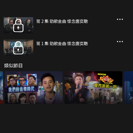
第 2 集 勁歌金曲 懷念唐奕聰
第 1 集 勁歌金曲 懷念唐奕聰
類似節目