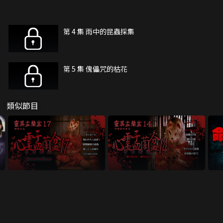
第 4 集 雨中的昆蟲採集
第 5 集 傀儡咒的枯花
類似節目