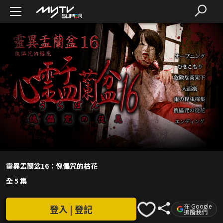
靈異盂蘭盆16：傀儡咒的枯花
全 5 集
在 Google
登入 | 登記
追蹤我們