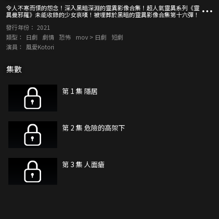
令人不寒而慄的怨念！深入黑暗深淵的靈異影像合集！超人氣靈異系列《靈
異曼邪羅》未能收錄的少女哀嘆！被埋葬於黑暗的靈異影像合集第十六彈！
發行年份：
2021
類型：
日劇
劇情
恐怖
mov > 日劇
短劇
演員：
風愛Kotori
集數
第 1 集 隱居
第 2 集 危險的高架下
第 3 集 人面瘡