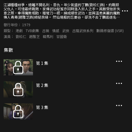
江湖種種紛爭，總離不開名利、恩仇。年少氣盛的丁鵬(劉松仁飾)，約戰殺
父仇人，可惜最終戰敗，家傳武功秘笈亦同時落入奸人之手。其飽受挫折失
意之際，幸得魔教相助，贈彎刀一把，練成絕世武功，並與溫柔美麗的魔教
傳人青青(趙雅芝飾)締結良緣。 然仙境般的忘憂谷，卻洗不去丁鵬追逐名
利、報仇之心。於是他重出江湖，藉彎刀之神威，爭奪武林盟主之位。父仇
發行年份：
1979
雖報，丁鵬卻為世俗名利所惑，更挑戰昔日天下第一劍謝曉鋒。然而，此時
他已不自覺地一步步陷入了謝曉鋒女兒謝小玉(韓馬利飾)所設的圈套，連累
類型：
港劇
TVB劇集
古裝
情感
武俠
古龍武俠系列
數碼修復版 (VSR)
魔教一門被害，妻子性命也不保，遺下雛兒。最後，丁鵬雖廢了謝小玉的武
演員：
劉松仁
趙雅芝
韓馬利
甘國衛
功，但已與青青陰陽相隔。至此，丁鵬悟通塵世一切名利、恩仇，皆過眼雲
烟，遂毀彎刀，退隱江湖，不問世事。
集數
第 1 集
第 2 集
第 3 集