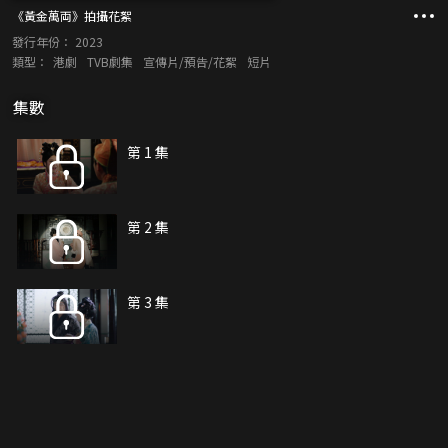
《黃金萬両》拍攝花絮
發行年份：
2023
類型：
港劇
TVB劇集
宣傳片/預告/花絮
短片
集數
第 1 集
第 2 集
第 3 集