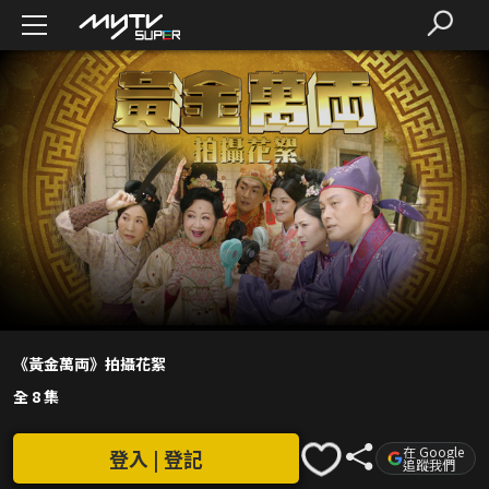
《黃金萬両》拍攝花絮
全 8 集
在 Google
登入 | 登記
追蹤我們