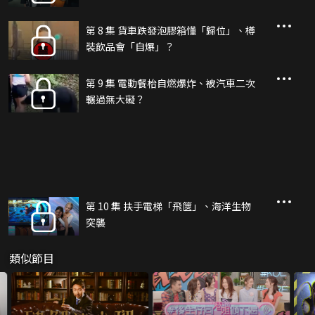
第 8 集 貨車跌發泡膠箱懂「歸位」、樽
裝飲品會「自爆」？
第 9 集 電動餐枱自燃爆炸、被汽車二次
輾過無大礙？
第 10 集 扶手電梯「飛篋」、海洋生物
突襲
類似節目