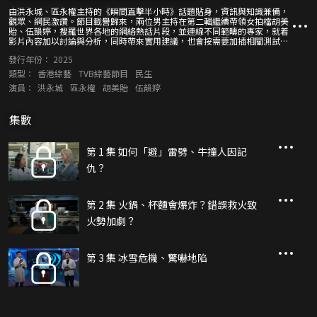
由洪永城、區永權主持的《瞬間直擊半小時》話題貼身，資訊與知識兼備，
觀眾、網民激讚。節目載譽歸來，兩位男主持在第二輯繼續帶領女拍檔胡美
貽、伍韻婷，搜羅世界各地的網絡熱話片段，並連線不同範疇的專家，就着
影片內容加以討論與分析，同時帶來實用建議，也會按需要加插相關測試、
實驗。製作團隊用心耗時，精挑細選值得關注、探討的瞬間畫面，讓大家長
發行年份：
2025
知識、防意外。
類型：
香港綜藝
TVB綜藝節目
民生
演員：
洪永城
區永權
胡美貽
伍韻婷
集數
第 1 集 如何「避」雷劈、牛撞人因記
仇？
第 2 集 火鍋、杯麵會爆炸？錯誤救火致
火勢加劇？
第 3 集 冰雪危機、驚嚇地陷