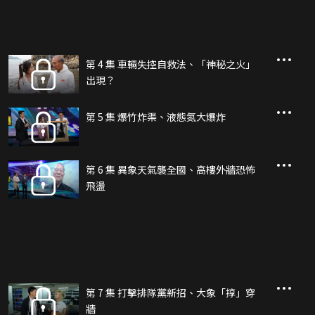
第 4 集 車輛失控自救法、「神秘之火」
出現？
第 5 集 爆竹炸渠、液態氮大爆炸
第 6 集 異象天氣襲全國、高樓外牆恐怖
飛盪
第 7 集 打擊排隊黨新招、大象「㨃」穿
牆