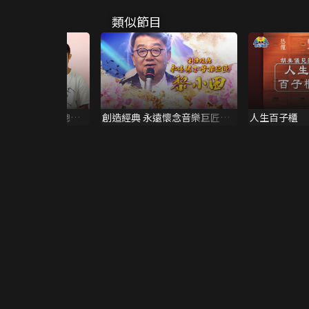
類似節目
身的傳奇．方紹聰專
創造經典 永遠懷念音樂巨匠黎
人生百子櫃
小田