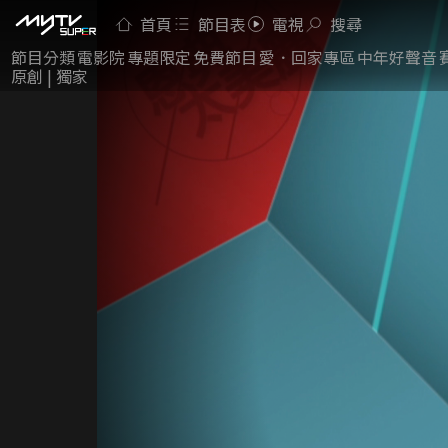
首頁
節目表
電視
搜尋
節目分類
電影院
專題限定
免費節目
愛．回家專區
中年好聲音
原創 | 獨家