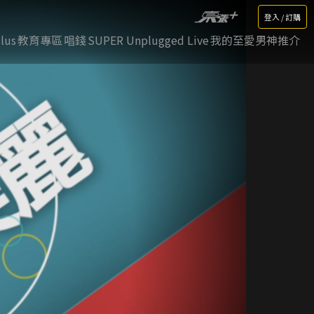
登入 / 訂購
lus
教育專區
唱錢
SUPER Unplugged Live
我的至愛男神推介