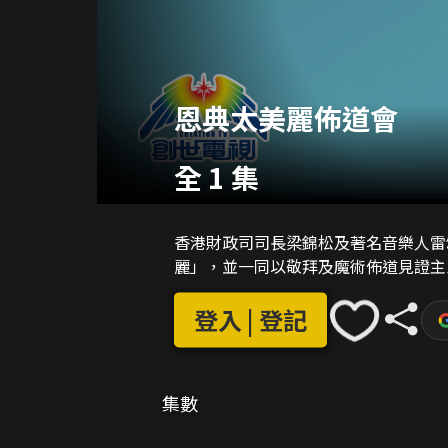
恩典太美麗佈道會
全 1 集
香港財政司司長梁錦松及著名音樂人雷
麗」，並一同以敬拜及魔術佈道見證主
登入 | 登記
集數