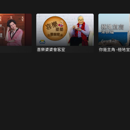
喜樂婆婆會客室
你是主角 -極地宣
證)