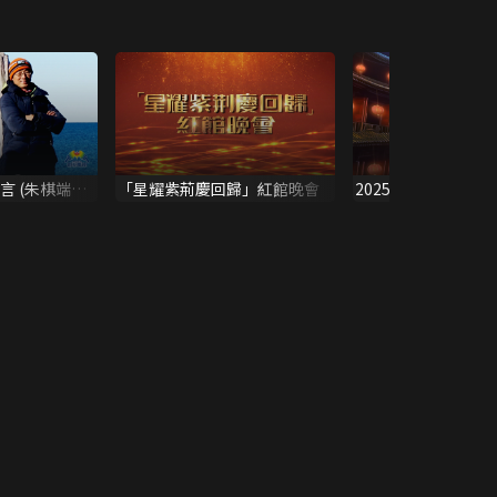
言 (朱棋端見
「星耀紫荊慶回歸」紅館晚會
2025客家春晚‧粵
(香港)之夜