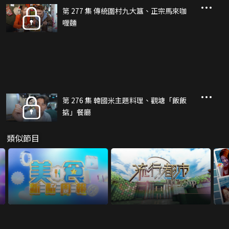
第 277 集 傳統圍村九大簋、正宗馬來咖
喱麵
第 276 集 韓國米主題料理、觀塘「飯飯
掂」餐廳
類似節目