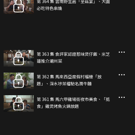
第 364 集 雲南野生菌「全菇宴」、大圍
必吃特色串燒
第 363 集 食評家認證惹味煲仔飯、米芝
蓮推介潮州菜
第 362 集 馬來西亞度假村榴槤「放
題」、深水埗茶檔馳名潤牛麵
第 361 集 馬六甲雞場街夜市美食、「抵
食」雞煲烤魚火鍋放題