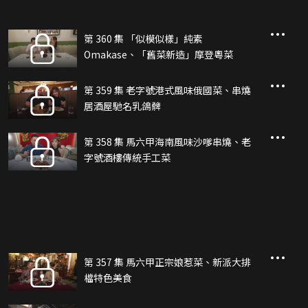
第 360 集 「似模似樣」純素
Omakase、「舊菜新造」摩登粵菜
第 359 集 老字號港式風味俄國菜、串燒
居酒屋馳名乳鴿髀
第 358 集 馬六甲海南風味沙嗲串燒、老
字號酒樓傳統手工菜
第 357 集 馬六甲正宗娘惹菜、新派大排
檔特色美食