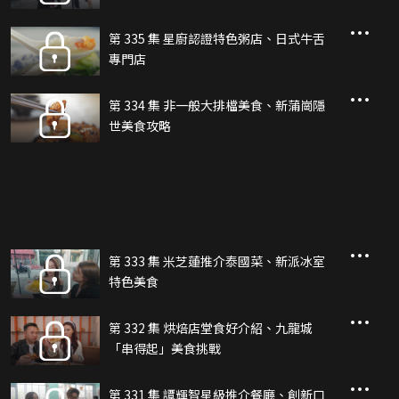
第 335 集 星廚認證特色粥店、日式牛舌
專門店
第 334 集 非一般大排檔美食、新蒲崗隱
世美食攻略
第 333 集 米芝蓮推介泰國菜、新派冰室
特色美食
第 332 集 烘焙店堂食好介紹、九龍城
「串得起」美食挑戰
第 331 集 譚輝智星級推介餐廳、創新口