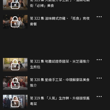
街「必掃」美食
第 322 集 滋味韓式炸雞、「抵食」宵夜
套餐
第 321 集 地膽認證泰國菜、米芝蓮推介
生煎包
第 320 集 星級手工菜、中環蘇豪區美食
推介
第 319 集 「人氣」生炸髀、升級版懷舊
粵菜