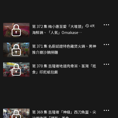
4
天
第 372 集 梅小惠至愛「大堆頭」
海鮮鍋、「人氣」Omakase海
鮮盛宴
第 371 集 名廚認證特色雞煲火鍋、男神
推介崩沙腩撈麵
第 370 集 吉隆坡地道肉骨茶、荃灣「抵
食」印尼紙包飯
第 369 集 吉隆坡「神級」西刀魚蛋、尖