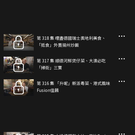
第 318 集 嚐盡德國瑞士奧地利美食、
「抵食」外賣揚州炒飯
第 317 集 順德河鮮煲仔菜、大澳必吃
「掃街」三寶
第 316 集 「升呢」新派粵菜、港式風味
Fusion佳餚