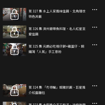
第 327 集 水上人家風味佳餚、北角隱世
特色丼飯
第 326 集 濟州銀帶魚料理、名人紅星至
愛佳餚
第 325 集 元朗必吃格仔餅+雞蛋仔、銅
鑼灣「人氣」手工意粉
第 324 集 「冇得輸」焗豬扒飯、巨星推
介松露麵包
第 323 集 大廚推介手工餃子、油麻地廟