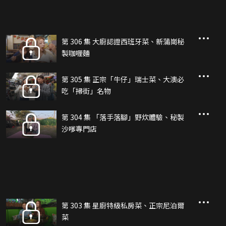
第 306 集 大廚認證西班牙菜、新蒲崗秘
製咖喱麵
第 305 集 正宗「牛仔」瑞士菜、大澳必
吃「掃街」名物
第 304 集 「落手落腳」野炊體驗、秘製
沙嗲專門店
第 303 集 星廚特級私房菜、正宗尼泊爾
菜