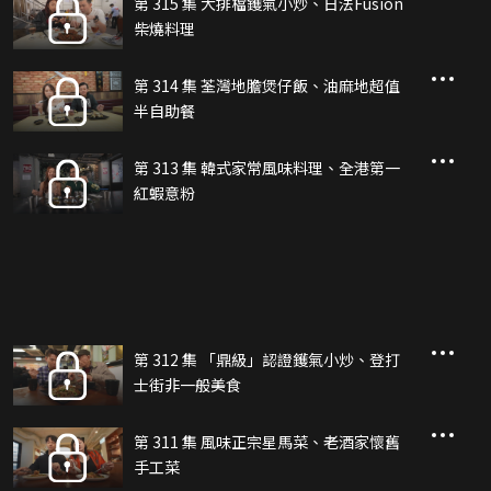
第 315 集 大排檔鑊氣小炒、日法Fusion
柴燒料理
第 314 集 荃灣地膽煲仔飯、油麻地超值
半自助餐
第 313 集 韓式家常風味料理、全港第一
紅蝦意粉
第 312 集 「鼎級」認證鑊氣小炒、登打
士街非一般美食
第 311 集 風味正宗星馬菜、老酒家懷舊
手工菜