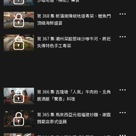
沙咀地道「掃街」美食
第 368 集 新蒲崗傳統地道粵菜、鯉魚門
頂級海鮮盛宴
第 367 集 潮州菜館惹味沙嗲牛河、將近
失傳特色手工粵菜
第 366 集 吉隆坡「人氣」牛肉粉、北角
居酒屋「驚喜」料理
第 365 集 馬來西亞元祖福建炒麵、謝霆
鋒愛店泰式佳餚