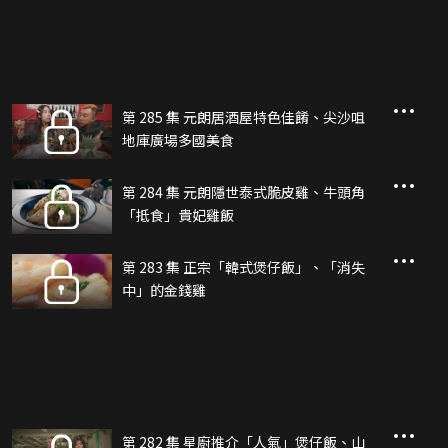
第 285 集 元朗居酒屋特色佳餚、尖沙咀
地庫廣場多國美食
第 284 集 元朗隱世泰式脆皮雞、牛頭角
「抵食」貴妃雞飯
第 283 集 正宗「韓式煲仔飯」、「消失
中」的金錢雞
第 282 集 星廚推介「人氣」煲仔飯、山