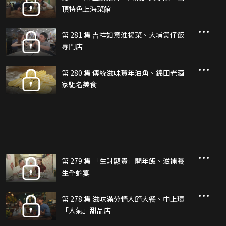
頂特色上海菜館
第 281 集 吉祥如意淮揚菜、大埔煲仔飯
專門店
第 280 集 傳統滋味賀年油角、錦田老酒
家馳名美食
第 279 集 「生財顯貴」開年飯、滋補養
生全蛇宴
第 278 集 滋味滿分情人節大餐、中上環
「人氣」甜品店