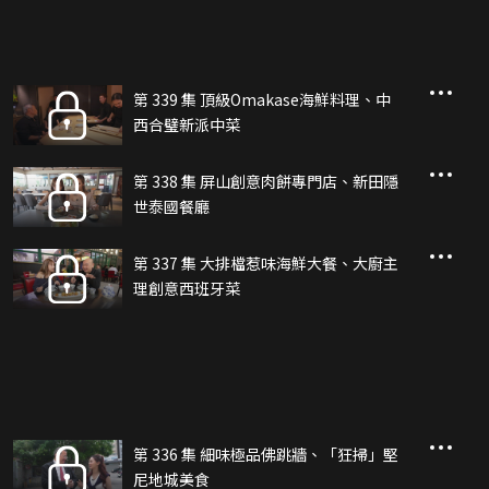
第 339 集 頂級Omakase海鮮料理、中
西合璧新派中菜
第 338 集 屏山創意肉餅專門店、新田隱
世泰國餐廳
第 337 集 大排檔惹味海鮮大餐、大廚主
理創意西班牙菜
第 336 集 細味極品佛跳牆、「狂掃」堅
尼地城美食