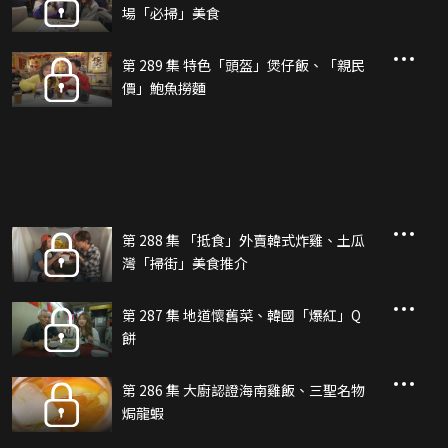
場「必掃」美食
第 289 集 特色「頭盔」煲仔飯、「親民
價」鮑魚撈麵
第 288 集 「抵食」外賣韓式炸雞、土瓜
灣「掃街」美食推介
第 287 集 地道懷舊菜、韓國「爆紅」Q
餅
第 286 集 大廚認證海南雞飯、三聖名物
焗龍蝦