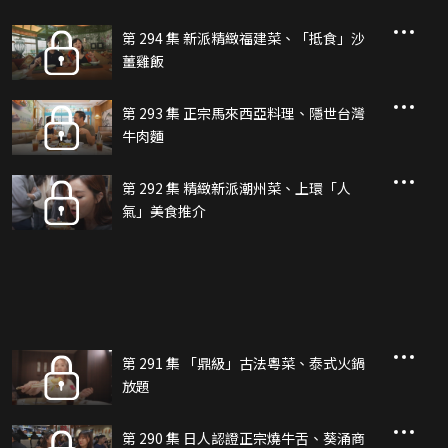
第 294 集 新派精緻福建菜、「抵食」沙
薑雞飯
第 293 集 正宗馬來西亞料理、隱世台灣
牛肉麵
第 292 集 精緻新派潮州菜、上環「人
氣」美食推介
第 291 集 「鼎級」古法粵菜、泰式火鍋
放題
第 290 集 日人認證正宗燒牛舌、葵涌商