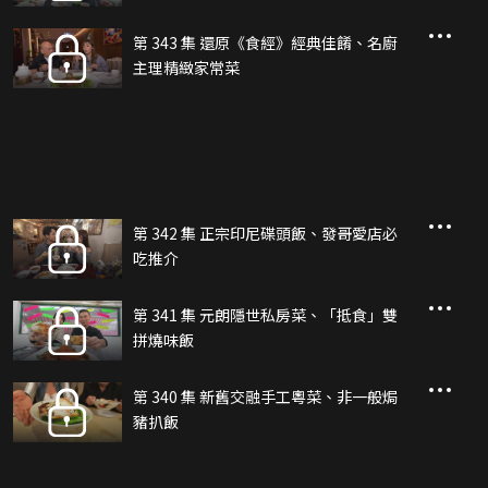
第 343 集 還原《食經》經典佳餚、名廚
主理精緻家常菜
第 342 集 正宗印尼碟頭飯、發哥愛店必
吃推介
第 341 集 元朗隱世私房菜、「抵食」雙
拼燒味飯
第 340 集 新舊交融手工粵菜、非一般焗
豬扒飯