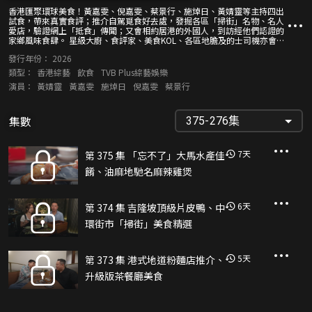
香港匯聚環球美食！黃嘉雯、倪嘉雯、蔡景行、施焯日、黃婧靈等主持四出
試食，帶來真實食評；推介自駕覓食好去處，發掘各區「掃街」名物、名人
愛店，驗證網上「抵食」傳聞；又會相約居港的外國人，到訪經他們認證的
家鄉風味食肆。 星級大廚、食評家、美食KOL、各區地膽及的士司機亦會帶
路「搵食」，帶來精彩推介；識食之人還會細說美食典故。節目緊貼最新飲
發行年份：
2026
食潮流，速遞美食優惠，讓觀眾掌握最滋味、抵食的飲食情報。
類型：
香港綜藝
飲食
TVB Plus綜藝娛樂
演員：
黃婧靈
黃嘉雯
施焯日
倪嘉雯
蔡景行
集數
375-276集
7
天
第 375 集 「忘不了」大馬水產佳
餚、油麻地馳名麻辣雞煲
6
天
第 374 集 吉隆坡頂級片皮鴨、中
環街市「掃街」美食精選
5
天
第 373 集 港式地道粉麵店推介、
升級版茶餐廳美食