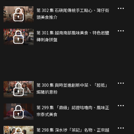
第 302 集 石硤尾傳統手工點心、灣仔街
頭美食推介
第 301 集 越南南部風味美食、特色岩鹽
磚刺身拼盤
第 300 集 與時並進創新中菜、「超抵」
焗豬扒意粉
第 299 集 「鼎級」認證咕嚕肉、風味正
宗泰式美食
第 298 集 深水埗「茶記」名物、正宗越