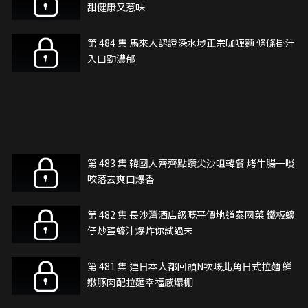
甜健康又惹味
第 484 集 馬來人認證深水埗正宗咖喱麵 條條掛汁
入口勁濃郁
第 483 集 韓國人齊齊點讚尖沙咀韓餐 烤牛腸一啖
咬落去爽口爆香
第 482 集 長沙灣酒店級嘅平價地道泰國菜 鐵板蠔
仔炒蛋蠔汁爆炸你試過未
第 481 集 連日本人都回頭N次嘅北角日式拉麵 鮮
嫩豚肉配拉麵幸福感爆棚