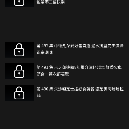
包帶嚟三倍快樂
第 492 集 中環潮菜愛好者首選 滷水拼盤完美演繹
正宗潮味
第 491 集 米芝蓮連續8年推介灣仔越菜 鮮香火車
頭食一萬次都唔厭
第 490 集 尖沙咀芝士控必食韓餐 濃芝裹肉啖啖拉
絲