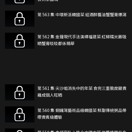
第 563 集 中環新派韓國菜 紹酒醉醬油蟹蟹膏爆瀉
第 562 集 金鐘現代手法演繹福建菜 紅蟳糯米飯吸
晒蟹膏啖啖都係精華
第 561 集 尖沙咀消失中的年菜 食完三重脆度顯貴
雞成個人旺晒
第 560 集 銅鑼灣藝術品級韓國菜 鮮甜傳統粥品帶
嚟貴賓級體驗