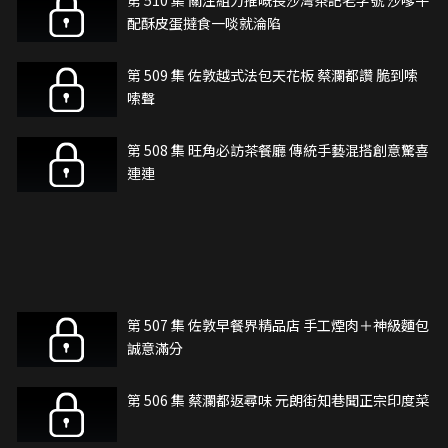
第 510 集 關注組力推嘅長沙灣茶記老字號 沙嗲牛
配酥皮蛋撻食一啖就淪陷
第 509 集 佐敦越式法包天花板 蔡瀾都讚 脆到嗦
嗦聲
第 508 集 旺角必訪茶餐廳 傳統手藝混搭創意驚喜
連連
第 507 集 佐敦早餐界精品店 手工煙肉＋神級麵包
誠意滿分
第 506 集 蔡瀾都返尋味 元朗街知巷聞正宗印度菜