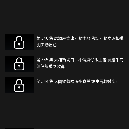
第 546 集 居酒屋食出元朗命脈 鹽焗元朗烏頭細嫩
肥美勁出色
第 545 集 大埔街坊口耳相傳煲仔飯王者 黃鱔牛肉
煲仔飯香到攻鼻
第 544 集 大圍勁惹味深夜食堂 燒牛舌軟嫩多汁