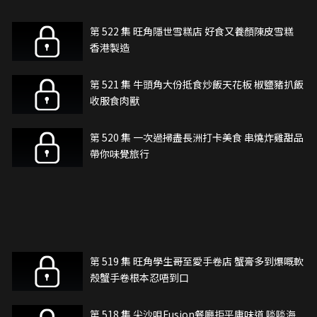
第 522 集 旺角隱世雪糕店 好食又養顏陳皮雪糕
香港製造
第 521 集 牛頭角大份抵食炒飯天花板 椒鹽豬扒飯
收服食肉獸
第 520 集 一次過掃盡長洲打卡美食 串燒炸雞甜品
帶你味覺旅行
第 519 集 旺角學生哥至愛手卷店 蟹膏多到爆嘅軟
殼蟹手卷根本忍唔到口
第 518 集 尖沙咀Fusion餐廳拒平庸味道 啖啖海