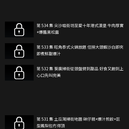
第 534 集 尖沙咀街坊至愛十年港式漢堡 牛肉厚實
+爆醬黑松露
第 533 集 旺角泰式火鍋放題 任撈大頭蝦沙白即夾
即煮鮮甜爆汁
第 532 集 葵廣掃街從頭盤劈到甜品 好食又飽到上
心口先叫完美
第 531 集 土瓜灣掃街地圖 砵仔糕+爆汁煎餃+巨
型鳳梨包冇得頂