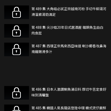
第 489 集 大角咀必試正宗越南河粉 手切牛柳湯河
滑溜索湯勁滿足
第 488 集 尖沙咀20年日式居酒屋 雜錦魚生由白
肉食起
第 487 集 西環正宗馬來西亞味道 喇沙椰香攻鼻海
南雞嫩滑多汁
第 486 集 日本人激讚鰂魚涌日料 厚切牛舌定食好
味到清曬盤
第 485 集 韓國人氣長龍店登陸中環 韓式煲仔飯鮮