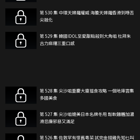
第 530 集 中環天婦羅權威 海膽天婦羅香滑到喺舌
尖融化
第 529 集 韓國IDOL至愛甜點殺到大角咀 杜拜朱
古力麻糬三重口感
第 528 集 尖沙咀重慶大廈揾食攻略 一個地庫雲集
多國美食
第 527 集 尖沙咀媲美日本名牌冬甩 鬆軟麵糰加濃
滑忌廉邪惡又滿足
第 526 集 佐敦罕有懷舊粵菜 試完金錢雞先知乜叫