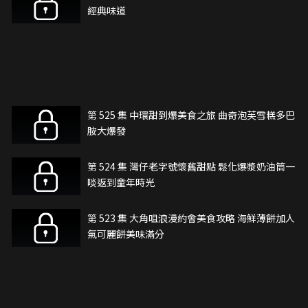
經典味道
第 525 集 中環甜到爆美食之旅 曲奇泡芙雪糕多巴
胺大爆發
第 524 集 灣仔老字號懷舊甜點 鬆化爆漿奶油筒一
啖返到童年時光
第 523 集 大角咀浪漫約會美食攻略 海鮮薄餅加人
氣可麗餅美味滿分