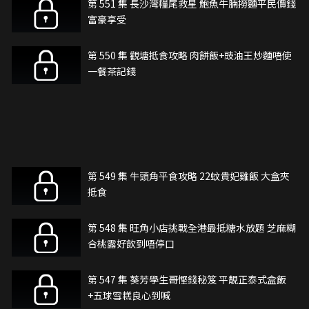
第 551 集 長沙灣糧尾救星 鮑魚牛腩撈麵平民價錢
富豪享受
第 550 集 觀塘抵食攻略 肉餅飯+豉油王炒麵唔使
一餐茶記錢
第 549 集 牛頭角平食攻略 22蚊貴妃雞飯 大盒夾
抵食
第 548 集 旺角小店挑戰全港最抵糖水放題 芝麻糊
合桃露好飲到唔停口
第 547 集 葵芳學生哥慳錢秘笈 平靚正泰式盒飯
+五球雪糕良心到喊