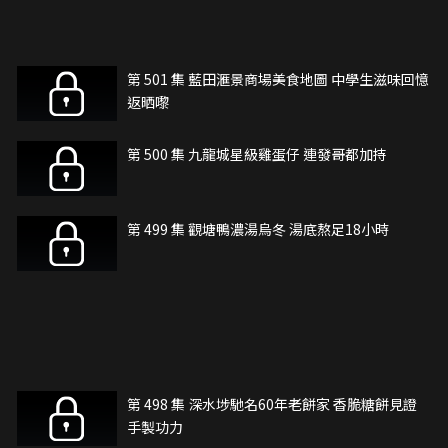
第 501 集 藍田滙景商場美食地圖 中學生滋味回憶
返晒嚟
第 500 集 九龍城星級雞蛋仔 連發哥都加持
第 499 集 觀塘鴨濃湯烏冬 湯底熬足18小時
第 498 集 深水埗馳名60年老餅家 香脆糖餅見證
手製功力