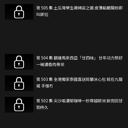
第 505 集 土瓜灣學生哥掃店之選 皮薄餡靚腸粉即
叫即拉
第 504 集 觀塘馬來西亞「廿四味」 廿年功力熬好
一碗濃香肉骨茶
第 503 集 全港獨家泰國直送斑蘭冰心包 就在九龍
城 手慢冇
第 502 集 尖沙咀濃郁咖啡一秒穿越歐洲 飲完回甘
勁持久