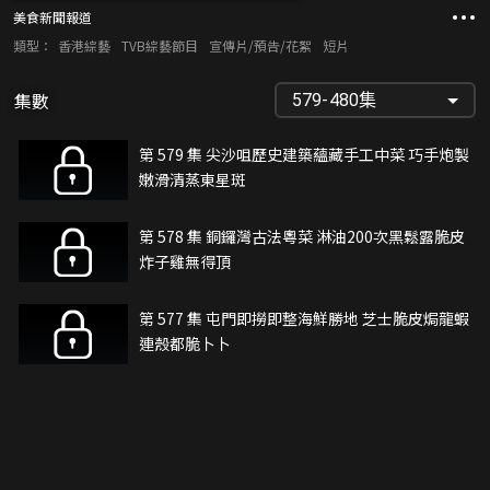
美食新聞報道
類型：
香港綜藝
TVB綜藝節目
宣傳片/預告/花絮
短片
集數
579-480集
第 579 集 尖沙咀歷史建築蘊藏手工中菜 巧手炮製
嫩滑清蒸東星斑
第 578 集 銅鑼灣古法粵菜 淋油200次黑鬆露脆皮
炸子雞無得頂
第 577 集 屯門即撈即整海鮮勝地 芝士脆皮焗龍蝦
連殼都脆卜卜