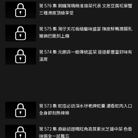
第 576 集 銅鑼灣精緻淮揚菜代表 文思豆腐松葉蟹
三種滑度頂級享受
第 575 集 灣仔天花板級臘味盛宴 陳皮鮮鴨潤腸乳
豬鍋巴脆到上癮
第 574 集 元朗非一般傳統盆菜 道道都豐富好味有
溫度
第 573 集 蛇控必訪深水埗老牌蛇羹 濃香蛇肉入口
全身即刻熱辣辣
第 572 集 鼎爺認證嘅旺角高質素米芝蓮中菜 色香
味俱全一試難忘