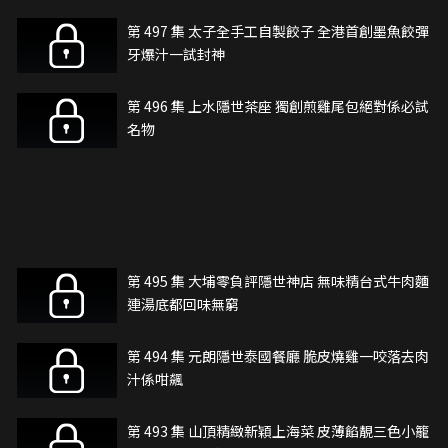
第 497 集 太子全手工自製餃子 全港首創墨魚餃彈
牙爆汁一試封神
第 496 集 上水隱世茶座 獨創煎雞尾包絕對係必試
名物
第 495 集 大埔零負評隱世神店 無味精台式牛肉麵
連湯底都回味無窮
第 494 集 元朗隱世泰國餐廳 脆皮燒雞一咬落去肉
汁係咁飆
第 493 集 山頂精緻新穎上海菜 皮薄餡靚三色小籠