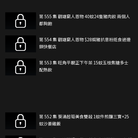
第 555 集 觀塘窮人恩物 40蚊24隻豬肉餃 兩個人
都夠飽
第 554 集 觀塘窮人恩物 $28焗豬扒意粉抵食過連
鎖快餐店
第 553 集 旺角平靚正下午茶 15蚊玉桂焦糖多士
配熱飲
第 552 集 葵涌超筍美食雙殺 1蚊件煎釀三寶+25
蚊沙姜雞飯