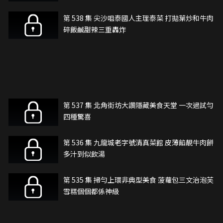
第 538 集 尖沙咀泰國人主理泰菜 打拋葉炒和牛肉
碎飯鹹甜辣三重轟炸
第 537 集 北角街坊大讚隱藏美食天堂 一次過試勻
四種驚喜
第 536 集 九龍城老字號清真菜館 皮薄餡靚牛肉餅
多汁到似飲湯
第 535 集 掃勻上環非典型美食 菠蘿包三文治泡芙
雪糕個個都係神級