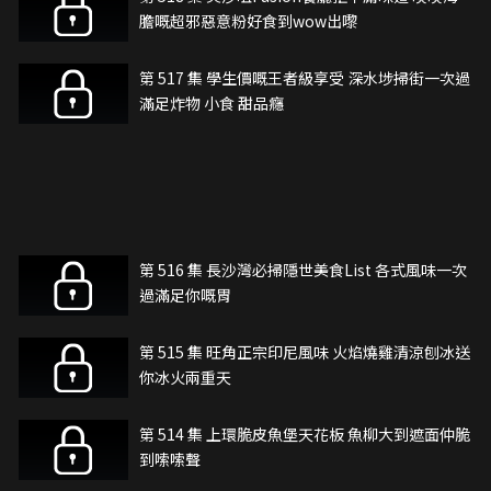
膽嘅超邪惡意粉好食到wow出嚟
第 517 集 學生價嘅王者級享受 深水埗掃街一次過
滿足炸物 小食 甜品癮
第 516 集 長沙灣必掃隱世美食List 各式風味一次
過滿足你嘅胃
第 515 集 旺角正宗印尼風味 火焰燒雞清涼刨冰送
你冰火兩重天
第 514 集 上環脆皮魚堡天花板 魚柳大到遮面仲脆
到嗦嗦聲