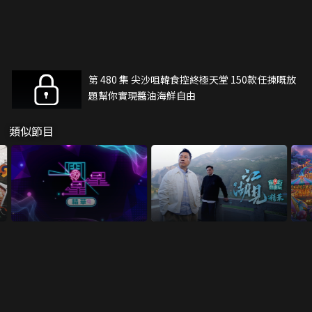
第 480 集 尖沙咀韓食控終極天堂 150款任揀嘅放
題幫你實現醬油海鮮自由
類似節目