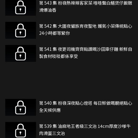
第 543 集 粉嶺熱辣辣客家菜 喳喳聲白鱔煲仔飯嫩
滑爆油香
第 542 集 大圍夜貓族宵夜聖地 鑊氣小菜傳統點心
24小時都等緊你
第 541 集 夜更司機齊齊點讚嘅沙田車仔麵 新鮮自
製食材啖啖都係享受
第 540 集 粉嶺深夜點心燈塔 每日鮮做嘅靚絕點心
全天候供應
第 539 集 油麻地王者級三文治 14cm厚度沙嗲牛
肉滑蛋三文治