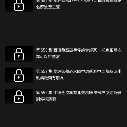
第 559 集 食評家私心推介中環中菜 梅醬燒鵝批令
名廚流連忘返
第 558 集 西環魚蛋高手俘虜食評家 一粒魚蛋層次
都可以咁豐富
第 557 集 食評家都心水嘅中環新派中菜 脆皮滷水
乳鴿嫩到冇朋友
第 556 集 中環全港罕有北美風味 美式三文治好食
到停唔落嚟