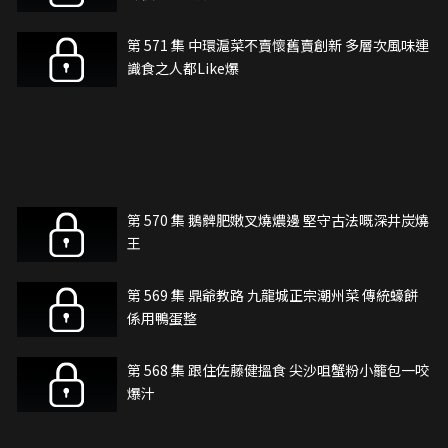
第 571 集 中環滬菜不賣懷舊賣創新 多層次風味連
識食之人都Like爆
第 570 集 鵝髀肥嫩叉燒燶邊 堅守古法嘅深井炭燒
王
第 569 集 鼎爺教路 九龍城正宗潮州菜 傳統蠔餅
係用鴨蛋整
第 568 集 跟住佐藤健搵食 尖沙咀蟹粉小籠包一咬
爆汁