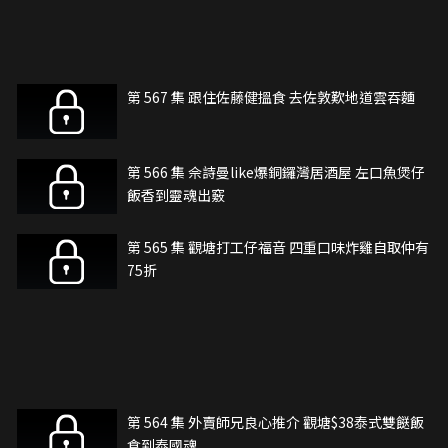
第 567 集 跟住佐藤健搵食 去佐敦歎地道雲吞麵
第 566 集 佘詩曼like爆銅鑼灣居酒屋 左口魚煲仔
飯香到靈魂出竅
第 565 集 觀塘打工仔福音 四重口味炸雞自取仲有
75折
第 564 集 外賣師兄良心推介 觀塘$38泰式雙餸飯
食到泰國魂