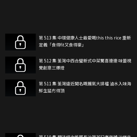
第 513 集 中環健康人士最愛嘅this this rice 重新
定義「食得fit又食得豪」
第 512 集 荃灣中西合璧新式中菜驚喜連連 味蕾視
覺創意三爆燈
第 511 集 荃灣遠近聞名嘅鑊氣大排檔 滷水入味海
鮮生猛冇得頂