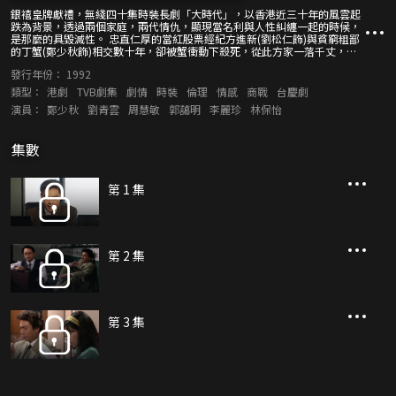
銀禧皇牌獻禮，無綫四十集時裝長劇「大時代」，以香港近三十年的風雲起
跌為背景，透過兩個家庭，兩代情仇，顯現當名利與人性糾纏一起的時候，
是那麼的具毀滅性。 忠直仁厚的當紅股票經紀方進新(劉松仁飾)與貧窮粗鄙
的丁蟹(鄭少秋飾)相交數十年，卻被蟹衝動下殺死，從此方家一落千丈，新
遺下四個子女，幸得羅惠玲(藍潔瑛飾)照顧，而蟹則流落台灣。 十多年後，
發行年份：
1992
進新長子展博(劉青雲飾)長大成人，但卻一直投閒置散。後得父舊友葉天(羅
樂林飾)教誨，正欲發奮圖強之際，得悉蟹已潛逃返港，他誓要為父討回公
類型：
港劇
TVB劇集
劇情
時裝
倫理
情感
商戰
台慶劇
道，奈何丁家兒子孝蟹(邵仲衡飾)，利蟹(陶大宇飾)等為黑社會大哥，勢力龐
演員：
鄭少秋
劉青雲
周慧敏
郭藹明
李麗珍
林保怡
大。博幾經奔走，終使蟹被判極刑！但連串噩夢亦因而展開：先是幼妹敏(楊
羚飾)不堪壓力而跳樓，甚至大妹芳(吳詠虹飾)以及曾與孝相戀之二妹婷(李麗
珍飾)亦難逃厄運。至此，博唯有遠走台灣。 另一方面，蟹以患癌為理由，
集數
獲提早假釋出獄。雖失意於舊情人玲，事業卻一帆風順，更有意進軍股票
界，時博得退休毒梟周濟生(劉江飾)，退休華探長龍成邦(曾江飾)之助，偕紅
顏知己阮梅(周慧敏飾)及龍成邦之女龍紀文(郭藹明飾)回港，並聯同婷好友陳
滔滔(林保怡飾)秘密部署，擬把股票市場變成宰殺丁蟹的屠場。
第 1 集
第 2 集
第 3 集