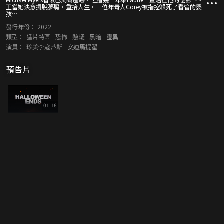
正當她決意擺脫夢魘，重拾人生，一位年青人Corey被指控殺死了看管的嬰
孩…
發行年份：
2022
類型：
猛片特區
恐怖
懸疑
黑暗
靈異
演員：
珍美李寇蒂斯
安迪馬提翟
預告片
01:16