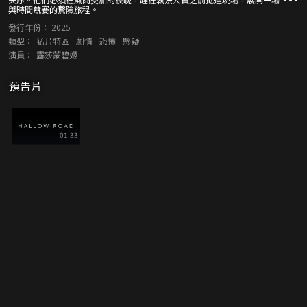
與時間競賽的驚險旅程。
發行年份：
2025
類型：
猛片特區
劇情
恐怖
懸疑
演員：
露莎蒙碧姬
預告片
01:33