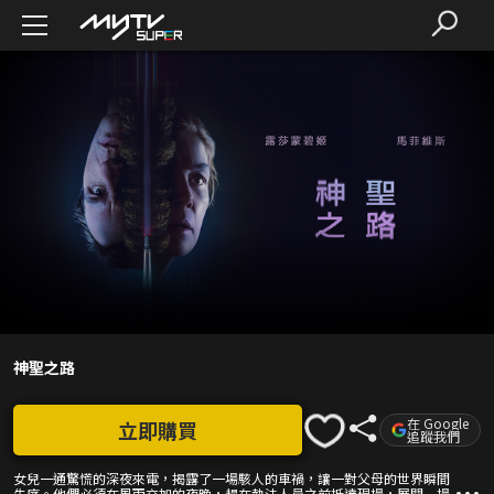
神聖之路
在 Google
立即購買
追蹤我們
女兒一通驚慌的深夜來電，揭露了一場駭人的車禍，讓一對父母的世界瞬間
失序。他們必須在風雨交加的夜晚，趕在執法人員之前抵達現場，展開一場