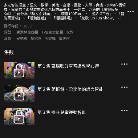
多元智能涵蓋了語文、數學、美術、音樂、運動、人際、內省、辨物八個領
域，兒童的全面發展需從這八個方面著手，一連二十六集的《精靈智多
Kid》主要分為「叻人面對面」、「精靈100Fun」、「追GIG平台」、「智
能百寶袋」、「活動速遞」、「活腦操場」、「兒歌Fun Fun Show」、
「精靈豬仔罌」等環節，著重探討如何幫助兒童提升這八方面的智能。 「叻
發行年份：
2003
人面對面」廣邀「民歌王子」區瑞強、唱片騎師范振鋒與梁奕倫、Harry哥
哥、影視歌三棲藝人鍾欣桐、魔術師譚永銓及歐宏亮、青山醫院精神科醫生
類型：
香港兒童節目
TVB兒童節目
文教
曾繁光、插畫師鄺志文、漫畫家馬龍、精通六種語言的馬來西亞籍藝人張
演員：
安德尊
胡家惠
陳鍵鋒
關伊彤
寧、國際康體專業學院院長邵力子、香港小學及初中數學奧林匹克代表隊總
教練吳重振、遊戲無限執行總監王詠詩、香港鼓藝團團長錢國偉等「叻」
人，分享各自學習或研究語文、數學、美術、音樂、運動、人際、內省、辨
集數
物八方面智能時所得的經驗。他們或會作客「精靈100Fun」，教小朋友一
些簡易運動、手工藝作品及遊戲。 「追GIG平台」的嘉賓多為在舞蹈、體
育、音樂等方面表現優異的小朋友，他們於節目中表演專長之餘，還分享學
習這些技能的經歷。「智能百寶袋」由名人、藝人分享提升多元智能的寶貴
第 1 集 區瑞強分享音樂教學心得
經驗與建議。「活動速遞」顧名思義，介紹城中青少年活動，以及適合兒童
學習的休閒好去處。「活腦操場」，主持與觀眾齊齊動腦，解決刁鑽的IQ
題。「兒歌Fun Fun Show」推介經典好聽的兒童歌曲。互動遊戲「精靈豬
仔罌」，邀請家庭小觀眾參與，每集一道的問題，主要鍛煉兒童解決日常生
活、學習中遇到問題時的思維能力。 另外特設三集「智能大測試」，小朋友
第 2 集 范振鋒、梁奕倫的語言智能
聯同家庭成員一起參賽，各隊展開智能「廝殺」，爭奪終極冠軍。
第 3 集 提升兒童運動智能