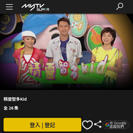
精靈智多Kid
全 26 集
在 Google
登入 | 登記
追蹤我們