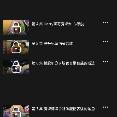
第 4 集 Harry哥哥魔術大「揭秘」
第 5 集 提升兒童內省智能
第 6 集 鍾欣桐分享培養音樂智能的辦法
第 7 集 魔術師譚永銓談魔術表演的禁忌