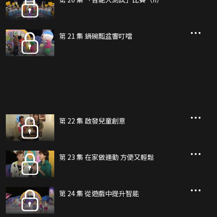
第 21 集 鍋碗瓢盆響叮噹
第 22 集 啟發兒童創意
第 23 集 在家做運動 方便又輕鬆
第 24 集 從遊戲中提升智能