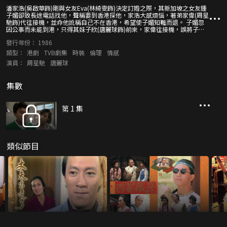
潘家浩(吳啟華飾)剛與女友Eva(林綺雯飾)決定訂婚之際，其新加坡之女友鍾
子媚卻致長途電話找他，聲稱要到香港探他，家浩大感煩惱，著弟家偉(周星
馳飾)代往接機，並命他訛稱自己不在香港，希望使子媚知難而退。 子媚忽
因公事而未能到港，只得其妹子欣(唐麗球飾)前來，家偉往接機，誤將子欣
當作子媚，接她往度假村住宿，子欣亦乘機隱瞞身份，藉此試探家浩對子媚
發行年份：
1986
之情意。 家偉對子欣處境大為同情，遂戮力陪她四處遊玩，甚至遭子欣整蠱
亦毫不介懷，二人不自覺地互生好感。 家浩與Eva之間感情漸生裂痕，失望
類型：
港劇
TVB劇集
時裝
倫理
情感
之際，並以為家偉與子媚來往密切，大起妒忌之心。家偉與子欣逛街，被偉
演員：
周星馳
唐麗球
母遇見，回家告知家浩，更激發起家浩思念子媚，遂不惜與Eva反面，Eva主
動提出與家浩解除婚約。 家浩往度假村找子媚，子欣訛稱子媚已返回新加
坡，家浩失望而去。家偉至此得悉子欣真正身份，以為子欣存心玩弄自己，
集數
怒斥子欣一頓後離去，到底家浩家偉兄弟及子媚子欣姊妹間之感情瓜葛如何
解決？
第 1 集
類似節目