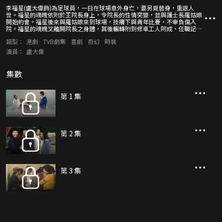
李福星(盧大偉飾)為足球員，一日在球場意外身亡，要另覓替身，重返人
世。福星的魂魄依附於王院長身上，令院長的性情突變，並與護士長羅姑娘
開始約會。福星後來與羅姑娘來到球場，技癢下與青年比賽，不幸負傷入
院。福星的魂魄又離開院長之身體，其後輾轉附到修車工人阿成、任職記者
的阿生、生性好賭的李啟文、多番欲自殺的陳十全、被私家看護照顧的阿仁
類型：
港劇
TVB劇集
喜劇
奇幻
時裝
以及參加天才大賽的天才輝身上，影響各個被他附身的人，引發出重重笑
話。
演員：
盧大偉
集數
第 1 集
第 2 集
第 3 集