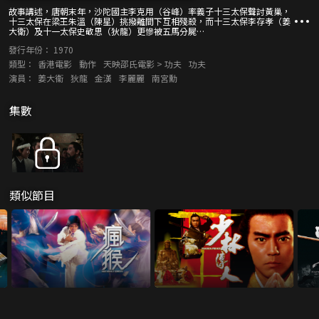
故事講述，唐朝末年，沙陀國主李克用（谷峰）率義子十三太保聲討黃巢，
十三太保在梁王朱溫（陳星）挑撥離間下互相殘殺，而十三太保李存孝（姜
大衛）及十一太保史敬思（狄龍）更慘被五馬分屍…
發行年份：
1970
類型：
香港電影
動作
天映邵氏電影 > 功夫
功夫
演員：
姜大衞
狄龍
金漢
李麗麗
南宮勳
集數
類似節目