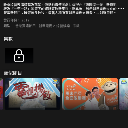
晚會綜藝表演精華及花絮，傳遞影音使團創世電視在「鴻圖道一號」新錄影
廠及「一帶一路」國策下的媒體宣教新里程、新異象；展示創世電視未來的
豐富新節目；匯聚眾多教牧、演藝人和所有創世電視支持者，共創新里程。
發行年份：
2017
類型：
香港資訊節目
創世電視 > 綜藝娛樂
宗教
集數
類似節目