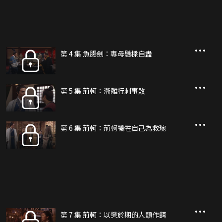
第 4 集 魚腸劍：專母懸樑自盡
第 5 集 荊軻：漸離行刺事敗
第 6 集 荊軻：荊軻犧牲自己為救琬
第 7 集 荊軻：以樊於期的人頭作餌