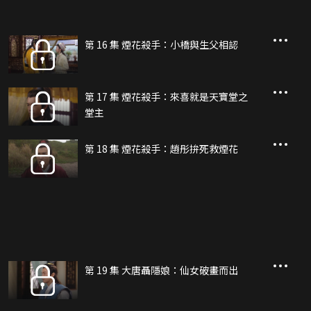
第 16 集 煙花殺手：小橋與生父相認
第 17 集 煙花殺手：來喜就是天寶堂之
堂主
第 18 集 煙花殺手：趙彤拚死救煙花
第 19 集 大唐聶隱娘：仙女破畫而出