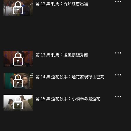
第 12 集 刺馬：秀茹紅杏出牆
第 13 集 刺馬：凌風懷疑秀茹
第 14 集 煙花殺手：煙花發現祿山已死
第 15 集 煙花殺手：小橋奉命殺煙花