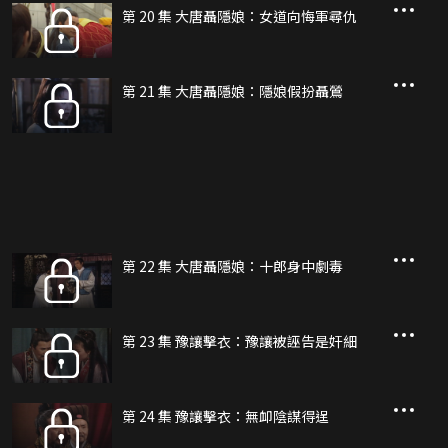
第 20 集 大唐聶隱娘：女道向悔軍尋仇
第 21 集 大唐聶隱娘：隱娘假扮聶鶯
第 22 集 大唐聶隱娘：十郎身中劇毒
第 23 集 豫讓擊衣：豫讓被誣告是奸細
第 24 集 豫讓擊衣：無卹陰謀得逞