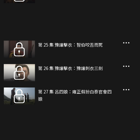
第 25 集 豫讓擊衣：智伯咬舌而死
第 26 集 豫讓擊衣：豫讓刺衣三劍
第 27 集 呂四娘：雍正假扮白泰官會四
娘