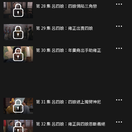
第 28 集 呂四娘：四娘情陷三角戀
第 29 集 呂四娘：雍正出賣四娘
第 30 集 呂四娘：年羹堯出手助雍正
第 31 集 呂四娘：四娘遇上獨臂神尼
第 32 集 呂四娘：雍正與四娘恩斷義絕