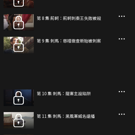
第 8 集 荊軻：荊軻刺秦王失敗被殺
第 9 集 刺馬：慈禧徹查新貽被刺案
第 10 集 刺馬：龍寨主設陷阱
第 11 集 刺馬：黑風寨威名遠播