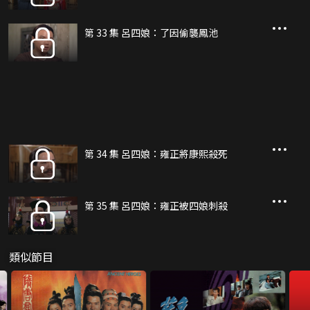
第 33 集 呂四娘：了因偷襲鳳池
第 34 集 呂四娘：雍正將康熙殺死
第 35 集 呂四娘：雍正被四娘刺殺
類似節目