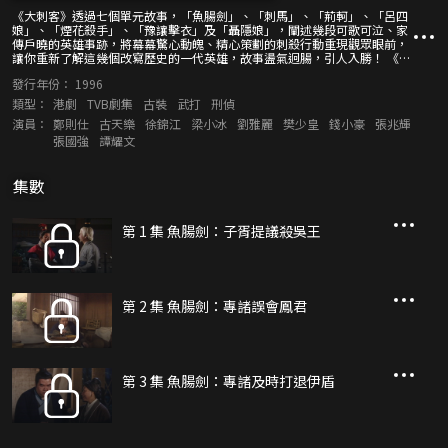
《大刺客》透過七個單元故事，「魚腸劍」、「刺馬」、「荊軻」、「呂四
娘」、「煙花殺手」、「豫讓擊衣」及「聶隱娘」，闡述幾段可歌可泣、家
傳戶曉的英雄事跡，將幕幕驚心動魄、精心策劃的刺殺行動重現觀眾眼前，
讓你重新了解這幾個改寫歷史的一代英雄，故事盪氣迥腸，引人入勝！ 《大
刺客》演員陣容強大，有鄭則士飾專諸、錢小豪飾張文祥、徐錦江飾荊軻、
發行年份：
1996
劉雅麗飾呂四娘、古天樂演煙花、樊少皇演豫讓，而梁小冰則一人分飾聶鶯
及聶隱娘兩角。
類型：
港劇
TVB劇集
古裝
武打
刑偵
演員：
鄭則仕
古天樂
徐錦江
梁小冰
劉雅麗
樊少皇
錢小豪
張兆輝
張國強
譚耀文
集數
第 1 集 魚腸劍：子胥提議殺吳王
第 2 集 魚腸劍：專諸誤會鳳君
第 3 集 魚腸劍：專諸及時打退伊盾