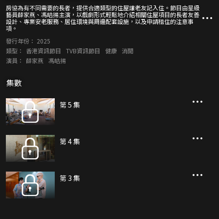
房協為有不同需要的長者，提供合適類型的住屋讓老友記入住。節目由星級
藝員薛家燕、馮皓揚主演，以戲劇形式輕鬆地介紹相關住屋項目的長者友善
設計、專業安老服務、居住環境與周邊配套設施，以及申請租住的注意事
項。
發行年份：
2025
類型：
香港資訊節目
TVB資訊節目
健康
消閒
演員：
薛家燕
馮皓揚
集數
第 5 集
第 4 集
第 3 集