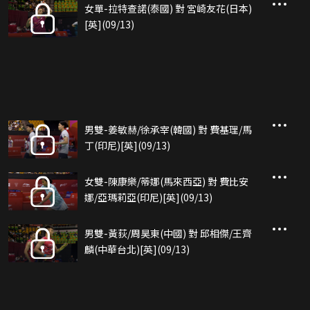
女單-拉特查諾(泰國) 對 宮崎友花(日本)
[英](09/13)
男雙-姜敏赫/徐承宰(韓國) 對 費基理/馬
丁(印尼)[英](09/13)
女雙-陳康樂/蒂娜(馬來西亞) 對 費比安
娜/亞瑪莉亞(印尼)[英](09/13)
男雙-黃荻/周昊東(中國) 對 邱相傑/王齊
麟(中華台北)[英](09/13)