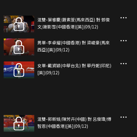
混雙-葉睿慶/蕭紫萱(馬來西亞) 對 鄧俊
文/謝影雪(中國香港)[英](09/12)
男單-李卓耀(中國香港) 對 梁峻豪(馬來
西亞)[英](09/12)
女單-戴資穎(中華台北) 對 華丹妮(印尼)
[英](09/12)
混雙-郭新娃/陳芳卉(中國) 對 呂俊瑋/傅
智恩(中國香港)[英](09/12)