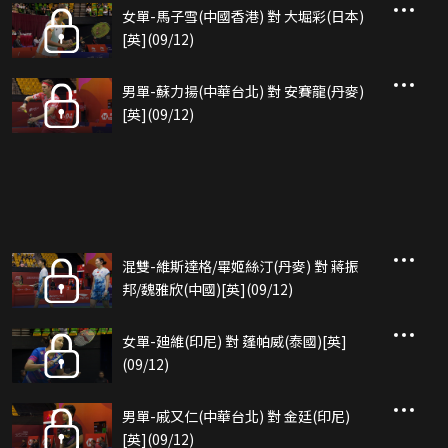
女單-馬子雪(中國香港) 對 大堀彩(日本)
[英](09/12)
男單-蘇力揚(中華台北) 對 安賽龍(丹麥)
[英](09/12)
混雙-維斯達格/畢姬絲汀(丹麥) 對 蔣振
邦/魏雅欣(中國)[英](09/12)
女單-廸維(印尼) 對 蓬帕威(泰國)[英]
(09/12)
男單-戚又仁(中華台北) 對 金廷(印尼)
[英](09/12)