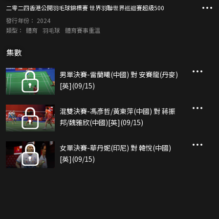
二零二四香港公開羽毛球錦標賽 世界羽聯世界巡迴賽超級500
發行年份：
2024
類型：
體育
羽毛球
體育賽事重溫
集數
男單決賽-雷蘭曦(中國) 對 安賽龍(丹麥)
[英](09/15)
混雙決賽-馮彥哲/黃東萍(中國) 對 蔣振
邦/魏雅欣(中國)[英](09/15)
女單決賽-華丹妮(印尼) 對 韓悅(中國)
[英](09/15)