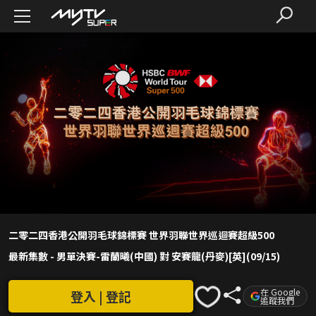
二零二四香港公開羽毛球錦標賽 世界羽聯世界巡迴賽超級500
最新集數
-
男單決賽-雷蘭曦(中國) 對 安賽龍(丹麥)[英](09/15)
在 Google
登入 | 登記
追蹤我們