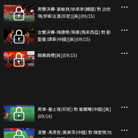
男雙決賽-姜敏赫/徐承宰(韓國) 對 古他
瑪/伊斯法漢(印尼)[英](09/15)
女雙決賽-陳康樂/蒂娜(馬來西亞) 對 劉
聖書/譚寧(中國)[英](09/15)
開幕典禮[英](09/15)
男單-基士堤(印尼) 對 雷蘭曦(中國)[英]
(09/14)
混雙-馮彥哲/黃東萍(中國) 對 陳堂傑/杜