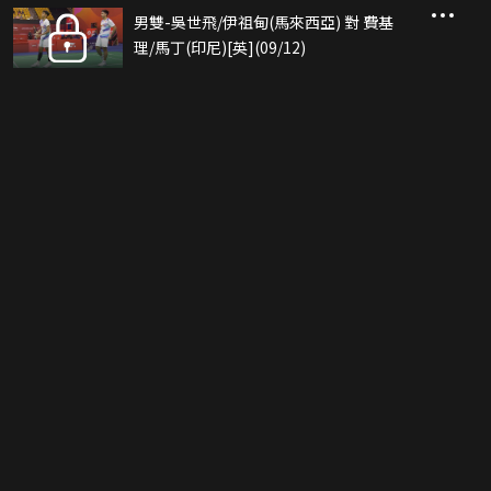
男雙-吳世飛/伊祖甸(馬來西亞) 對 費基
理/馬丁(印尼)[英](09/12)