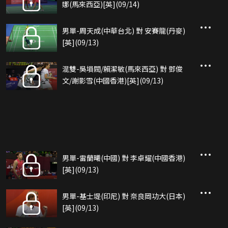
娜(馬來西亞)[英](09/14)
男單-周天成(中華台北) 對 安賽龍(丹麥)
[英](09/13)
混雙-吳塤閥/賴潔敏(馬來西亞) 對 鄧俊
文/謝影雪(中國香港)[英](09/13)
男單-雷蘭曦(中國) 對 李卓耀(中國香港)
[英](09/13)
男單-基士堤(印尼) 對 奈良岡功大(日本)
[英](09/13)