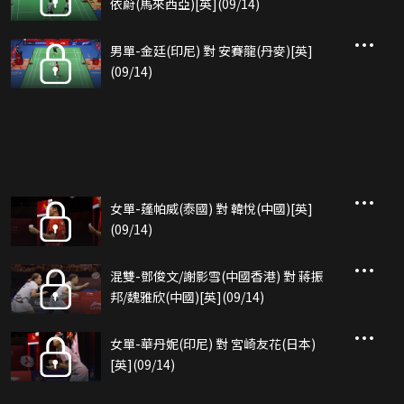
依蔚(馬來西亞)[英](09/14)
男單-金廷(印尼) 對 安賽龍(丹麥)[英]
(09/14)
女單-蓬帕威(泰國) 對 韓悅(中國)[英]
(09/14)
混雙-鄧俊文/謝影雪(中國香港) 對 蔣振
邦/魏雅欣(中國)[英](09/14)
女單-華丹妮(印尼) 對 宮崎友花(日本)
[英](09/14)