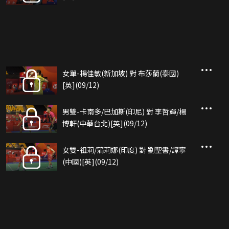
女單-楊佳敏(新加坡) 對 布莎蘭(泰國)
[英](09/12)
男雙-卡南多/巴加斯(印尼) 對 李哲輝/楊
博軒(中華台北)[英](09/12)
女雙-祖莉/蒲莉娜(印度) 對 劉聖書/譚寧
(中國)[英](09/12)