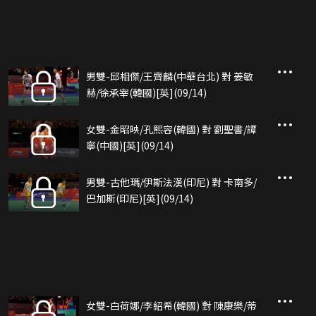
男雙-邱相傑/王齊麟(中華台北) 對 姜敏
赫/徐承宰(韓國)[英](09/14)
女雙-金昭映/孔熙容(韓國) 對 劉聖書/譚
寧(中國)[英](09/14)
男雙-古他瑪/伊斯法漢(印尼) 對 卡南多/
巴加斯(印尼)[英](09/14)
女雙-白荷娜/李紹希(韓國) 對 陳康樂/蒂