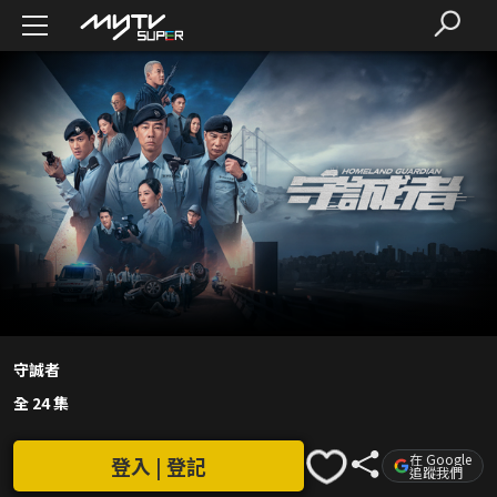
守誠者
全 24 集
在 Google
登入 | 登記
追蹤我們