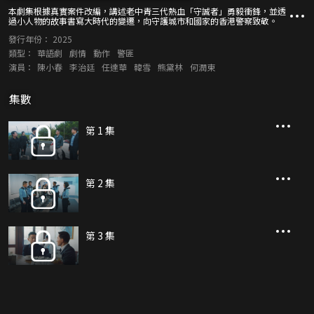
本劇集根據真實案件改編，講述老中青三代熱血「守誠者」勇毅衝鋒，並透
過小人物的故事書寫大時代的變遷，向守護城市和國家的香港警察致敬。
發行年份：
2025
類型：
華語劇
劇情
動作
警匪
演員：
陳小春
李治廷
任達華
韓雪
熊黛林
何潤東
集數
第 1 集
第 2 集
第 3 集