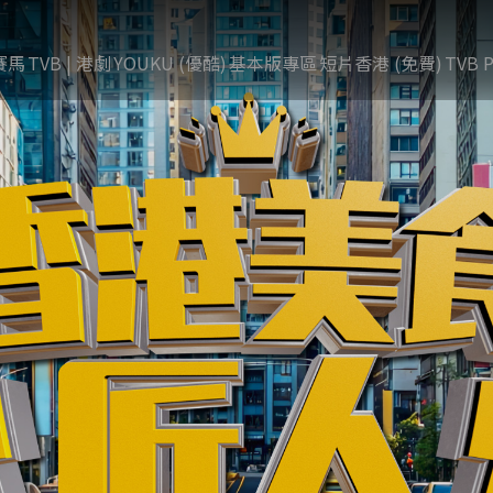
賽馬
TVB | 港劇
YOUKU (優酷)
基本版專區
短片香港 (免費)
TVB P