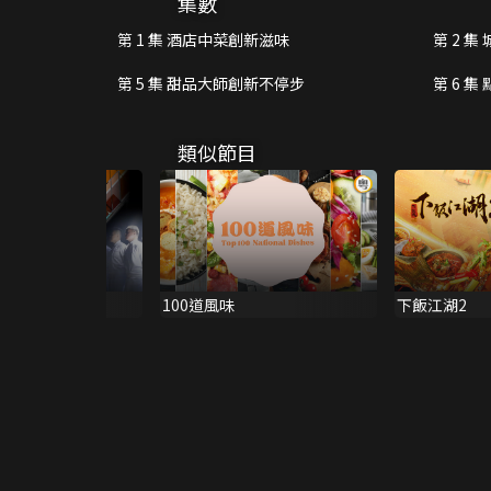
集數
第 1 集 酒店中菜創新滋味
第 2 
第 5 集 甜品大師創新不停步
第 6 
類似節目
100道風味
下飯江湖2