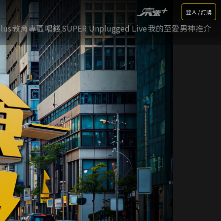
登入 / 訂購
lus
教育專區
唱錢
SUPER Unplugged Live
我的至愛男神推介