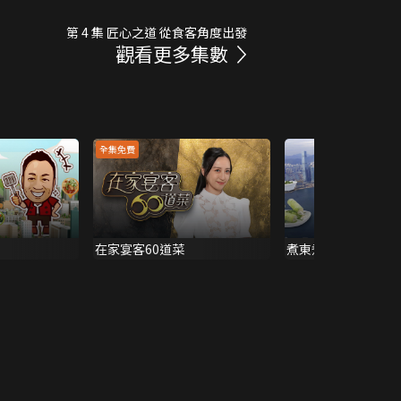
第 4 集 匠心之道 從食客角度出發
觀看更多集數
全集免費
在家宴客60道菜
煮東煮西 中秋篇