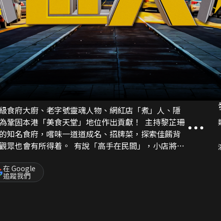
級食府大廚、老字號靈魂人物、網紅店「煮」人、隱
為鞏固本港「美食天堂」地位作出貢獻！ 主持黎芷珊
的知名食府，嚐味一道道成名、招牌菜，探索佳餚背
觀眾也會有所得着。 有說「高手在民間」，小店將獨
堅持，芷珊一探各區「民間高手」鮮為人知的秘密。
在 Google
追蹤我們