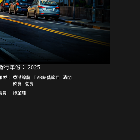
發行年份：
2025
類型：
香港綜藝
TVB綜藝節目
消閒
飲食
煮食
演員：
黎芷珊