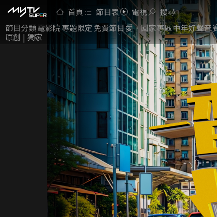
首頁
節目表
電視
搜尋
節目分類
電影院
專題限定
免費節目
愛．回家專區
中年好聲音
原創 | 獨家