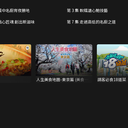
集 城中名廚宵夜勝地
第 3 集 軟糯溏心鮑技藝
集 點心匠魂 創出新滋味
第 7 集 走過高低的名廚之道
人生美食地圖-東京篇 (美食之
請客必食18道菜
旅)