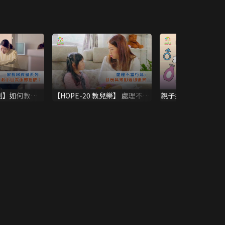
列】如何教小
【HOPE-20 教兒樂】 處理不當
親子共浴 灌輸性教
行為： 自食其果和適切後果