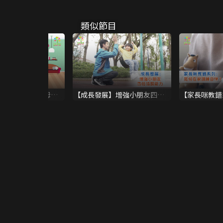
類似節目
計要買玩具，父母應
【成長發展】增強小朋友四肢
【家長咪教錯
？
協調能力
訓練自律？