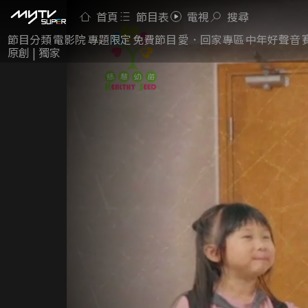
首頁
節目表
電視
搜尋
節目分類
電影院
專題限定
免費節目
愛．回家專區
中年好聲音
原創 | 獨家