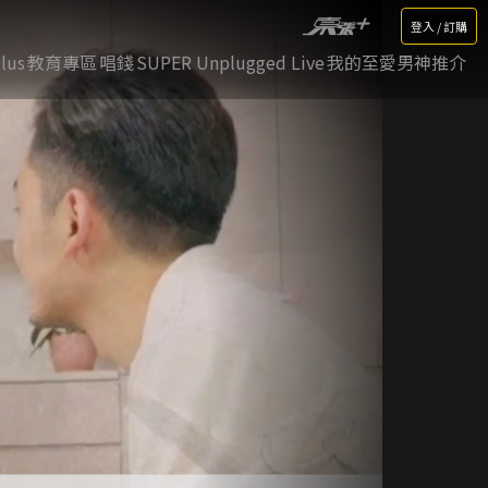
登入 / 訂購
lus
教育專區
唱錢
SUPER Unplugged Live
我的至愛男神推介