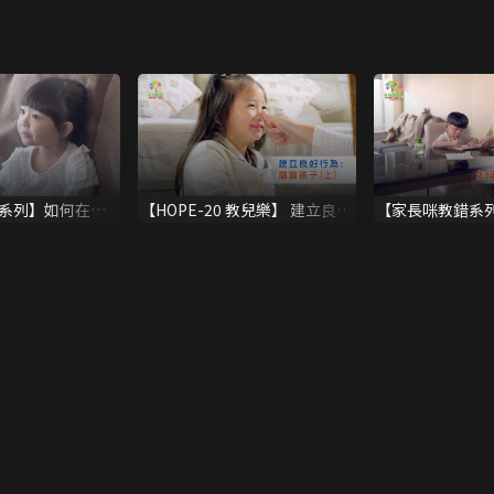
系列】如何在家
【HOPE-20 教兒樂】 建立良好
【家長咪教錯系
行為：讚賞孩子(上)
朋友面對挫敗？