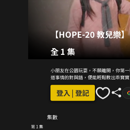
【HOPE-20 教兒樂
全 1 集
小朋友在公園玩耍，不願離開，你第一
道事情的對與錯，便能輕鬆教出乖寶寶
登入 | 登記
集數
第 1 集