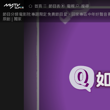
首頁
節目表
電視
搜尋
節目分類
電影院
專題限定
免費節目
愛．回家專區
中年好聲音
原創 | 獨家