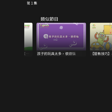
第 1 集
類似節目
造快樂家庭──《有
孩子的玩具太多，很煩惱
【管教技巧】
長怎處理？