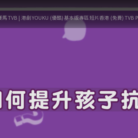
賽馬
TVB | 港劇
YOUKU (優酷)
基本版專區
短片香港 (免費)
TVB P