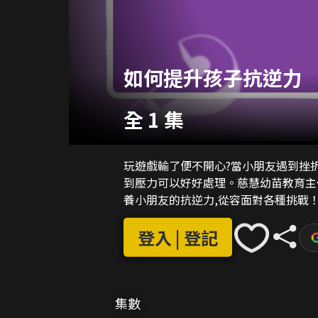
如何提升孩子抗逆力
全 1 集
玩遊戲輸了便不開心?當小朋友遇到挫
到壓力可以好好處理。慈慧幼苗教育主任
養小朋友的抗逆力,從容面對各種挑戰
登入 | 登記
集數