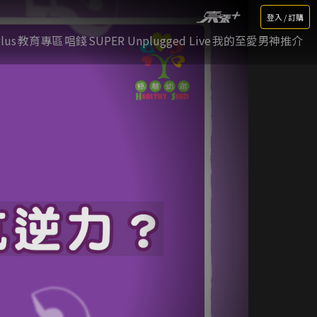
登入 / 訂購
lus
教育專區
唱錢
SUPER Unplugged Live
我的至愛男神推介