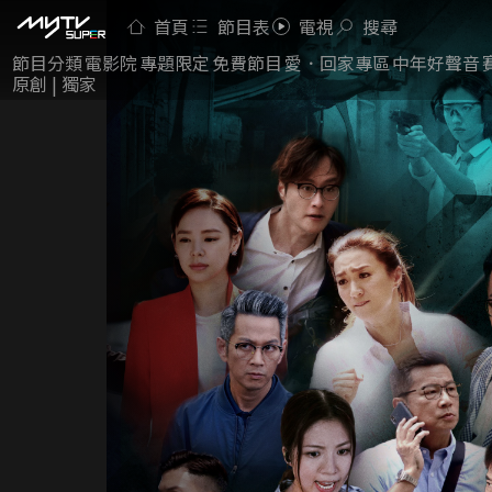
首頁
節目表
電視
搜尋
節目分類
電影院
專題限定
免費節目
愛．回家專區
中年好聲音
原創 | 獨家