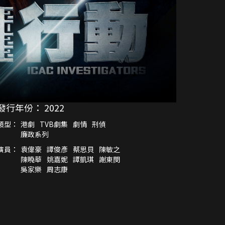
發行年份：
2022
類型：
港劇
TVB劇集
劇情
刑偵
廉政系列
演員：
袁偉豪
譚俊彥
蔡思貝
陳敏之
陳曉華
姚嘉妮
譚凱琪
謝東閔
吳家樂
周志康