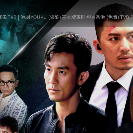
賽馬
TVB | 港劇
YOUKU (優酷)
基本版專區
短片香港 (免費)
TVB P