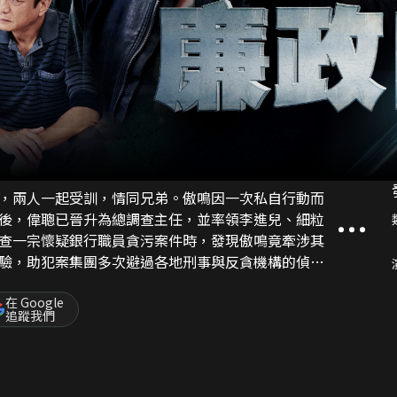
，兩人一起受訓，情同兄弟。傲鳴因一次私自行動而
後，偉聰已晉升為總調查主任，並率領李進兒、細粒
查一宗懷疑銀行職員貪污案件時，發現傲鳴竟牽涉其
驗，助犯案集團多次避過各地刑事與反貪機構的偵
衛公平公義的初心，誓要將犯案集團繩之於法！
在 Google
追蹤我們