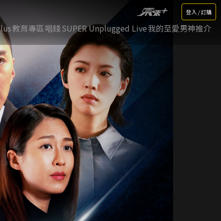
登入 / 訂購
lus
教育專區
唱錢
SUPER Unplugged Live
我的至愛男神推介