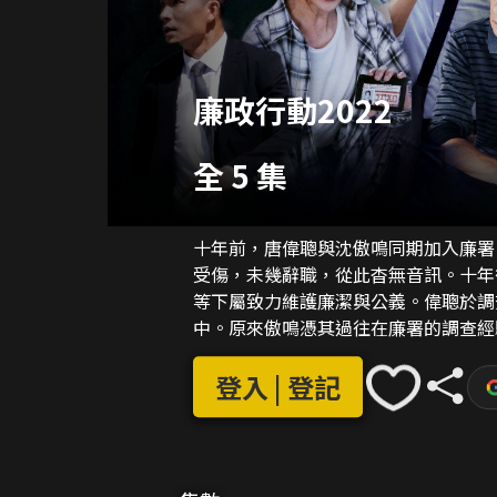
廉政行動2022
全 5 集
十年前，唐偉聰與沈傲鳴同期加入廉署
受傷，未幾辭職，從此杳無音訊。十年
等下屬致力維護廉潔與公義。偉聰於調
中。原來傲鳴憑其過往在廉署的調查經
查。偉聰痛心好友忘記當年加入廉署捍
登入 | 登記