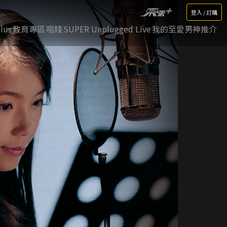
登入 / 訂購
lus
教育專區
唱錢
SUPER Unplugged Live
我的至愛男神推介