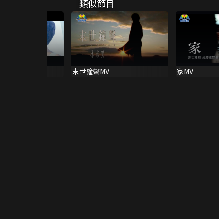
類似節目
李璧琦 MV
末世鐘聲MV
家MV