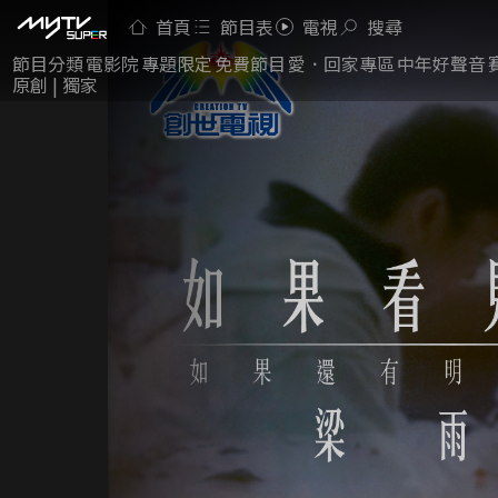
首頁
節目表
電視
搜尋
節目分類
電影院
專題限定
免費節目
愛．回家專區
中年好聲音
原創 | 獨家