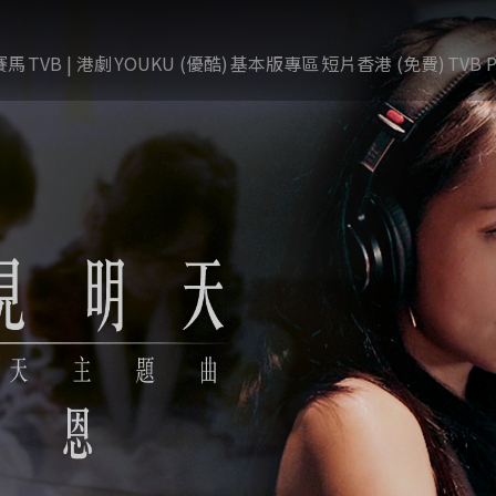
賽馬
TVB | 港劇
YOUKU (優酷)
基本版專區
短片香港 (免費)
TVB P