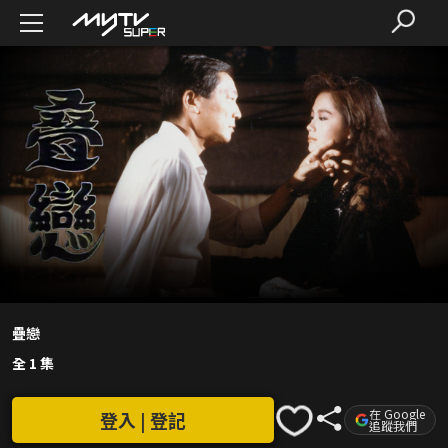
疊戀
全 1 集
在 Google
登入 | 登記
追蹤我們