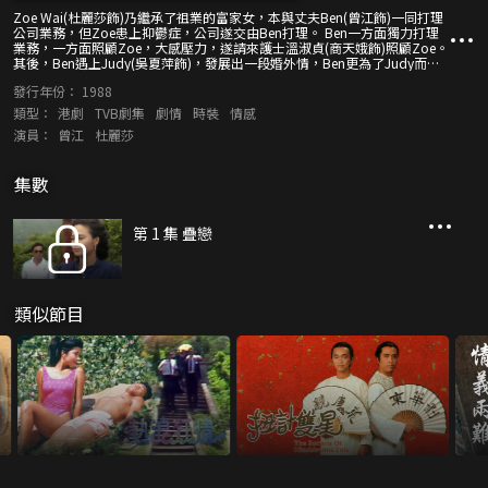
Zoe Wai(杜麗莎飾)乃繼承了祖業的富家女，本與丈夫Ben(曾江飾)一同打理
公司業務，但Zoe患上抑鬱症，公司遂交由Ben打理。 Ben一方面獨力打理
業務，一方面照顧Zoe，大感壓力，遂請來護士溫淑貞(商天娥飾)照顧Zoe。
其後，Ben遇上Judy(吳夏萍飾)，發展出一段婚外情，Ben更為了Judy而虧
空公款。此時，Zoe在淑貞悉心照料下，病情好轉，Ben恐東窗事發，佈局
發行年份：
1988
使Zoe自殺，但Zoe在緊急關頭，竟能自我控制，更拆穿了Ben之奸計，Ben
惱羞成怒，欲殺Zoe……
類型：
港劇
TVB劇集
劇情
時裝
情感
演員：
曾江
杜麗莎
集數
第 1 集 疊戀
類似節目