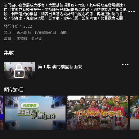
澳門由小島發展成大都會，大型基建項目逐年增加，其中房地產發展迅速，
住宅質素亦有顯著提升。主持陳貝兒聯同嘉賓馬德鐘，到訪位於澳門黃金地
段一個新落成的樓盤，細賞出自著名設計師的匠心巧思；再遊逛附屬的會
所，健身室、兒童遊樂區、宴會廳、空中花園，設施齊備。節目還會宏觀區
內的未來發展，深入認識這個享有優越位置與頂級配套的濠江房地產項目新
發行年份：
2022
貴。二人繼續同遊澳門，感受當地的文創機遇，以及了解橫琴的發展趨勢。
類型：
香港綜藝
TVB綜藝節目
消閒
演員：
馬德鐘
陳貝兒
集數
第 1 集 澳門樓盤新面貌
類似節目