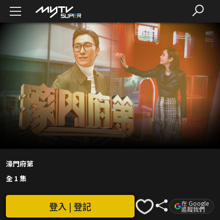
濠門府第
全 1 集
在 Google
登入 | 登記
追蹤我們