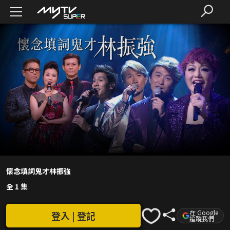
懷念填詞鬼才林振強
全 1 集
在 Google
登入 | 登記
追蹤我們