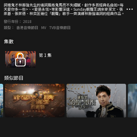
詞壇鬼才林振強先生的填詞風格鬼馬而不失細膩，創作多首經典名曲如<每
天愛你多一些>、<愛是永恆>等影響深遠。Sunday靚聲王請來麥潔文、張
崇基、張崇德、林奕匡幾位「靚聲」歌手一齊演繹林振強填詞的經典作品。
發行年份：
2018
類型：
香港音樂節目
MV
TVB音樂節目
集數
第 1 集
類似節目