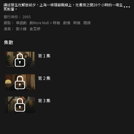
講述發生在解放前夕，上海一條隱蔽戰線上，在晝夜之間20个小時的一場生
死較量。
發行年份：
2005
類型：
華語劇
劇More Mall > 時裝
劇情
時裝
間諜
演員：
劉小鋒
金玉婷
集數
第 1 集
第 2 集
第 3 集