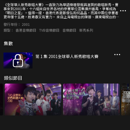
《全球華人新秀歌唱大賽》一直致力為華語樂壇發掘具潛質的歌唱新秀。賽
事來到2001年，十六組來自世界各地的參賽單位雲集廣州番禺，爭奪成為
「明日之星」。值得一提，香港代表是鄭俊弘和何晶晶，而其中兩位參賽者
更年僅十五歲，既青春又有實力。 來自上海電視台的陳蓉、廣東電視台的任
永泉，以及TVB當紅花旦吳美珩聯手合作司儀工作。廣東電視台節目中心總
發行年份：
2001
監王乃斌率領內地歌手林萍、上海音樂家趙光、廣東音樂人陳小奇、香港歌
手李克勤、香港音樂人徐日勤組成星級評判團，會按照參賽者們兩輪的歌唱
類型：
香港音樂節目
TVB音樂節目
音樂節目
新秀系列
表現，嚴選出「金、銀、銅獎」、「最佳台風獎」及「最具潛質獎」得主。
李克勤及林萍還會擔任表演嘉賓，藉着動人歌聲為參賽者們打氣。想見證樂
壇明日之星的誕生，千萬不可錯過！
集數
第 1 集 2001全球華人新秀歌唱大賽
類似節目