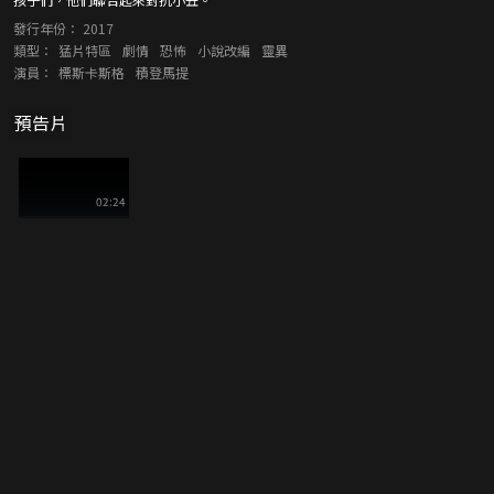
發行年份：
2017
類型：
猛片特區
劇情
恐怖
小說改編
靈異
演員：
標斯卡斯格
積登馬提
預告片
02:24