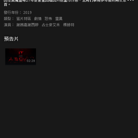
首。
發行年份：
2019
類型：
猛片特區
劇情
恐怖
靈異
演員：
謝茜嘉謝西婷
占士麥艾禾
標赫特
預告片
02:28