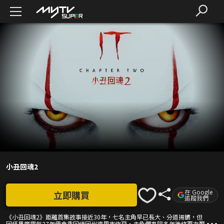
小丑回魂2
在 Google
立即購買
追蹤我們
《小丑回魂2》距離首集故事接近30年，七名主角早已長大、分道揚鑣，但
因怪異魔靈每27年便會重回緬因州德里市作惡，主角們事隔多年後終再次聚