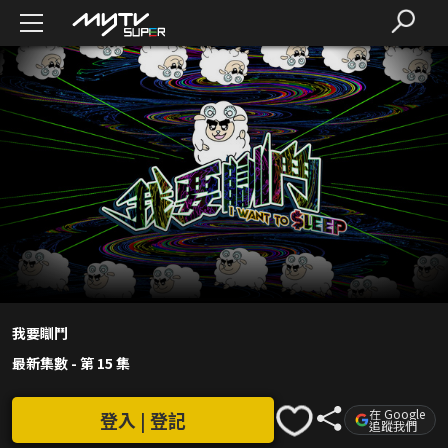
我要瞓鬥
最新集數
-
第 15 集
在 Google
登入 | 登記
追蹤我們