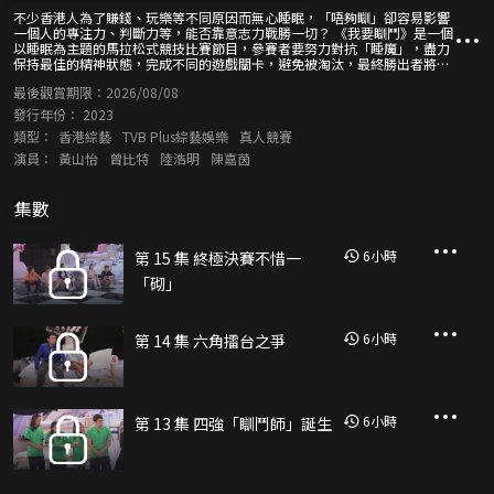
不少香港人為了賺錢、玩樂等不同原因而無心睡眠，「唔夠瞓」卻容易影響
一個人的專注力、判斷力等，能否靠意志力戰勝一切？ 《我要瞓鬥》是一個
以睡眠為主題的馬拉松式競技比賽節目，參賽者要努力對抗「睡魔」，盡力
保持最佳的精神狀態，完成不同的遊戲關卡，避免被淘汰，最終勝出者將可
獲得豐富的獎金及獎品。 透過節目內容，也希望讓觀眾可從中了解到睡眠的
最後觀賞期限：
2026/08/08
重要，並提高大眾對睡眠與健康的關注。
發行年份：
2023
類型：
香港綜藝
TVB Plus綜藝娛樂
真人競賽
演員：
黃山怡
曾比特
陸浩明
陳嘉茵
集數
6
小時
第 15 集 終極決賽不惜一
「砌」
6
小時
第 14 集 六角擂台之爭
6
小時
第 13 集 四強「瞓鬥師」誕生