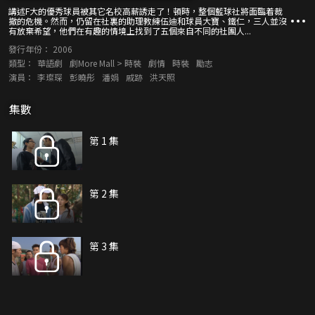
講述F大的優秀球員被其它名校高薪誘走了！頓時，整個藍球社將面臨着裁
撤的危機。然而，仍留在社裏的助理教練伍迪和球員大寶、鐵仁，三人並沒
有放棄希望，他們在有趣的情境上找到了五個來自不同的社團人...
發行年份：
2006
類型：
華語劇
劇More Mall > 時裝
劇情
時裝
勵志
演員：
李璨琛
彭曉彤
潘娟
戚跡
洪天照
集數
第 1 集
第 2 集
第 3 集