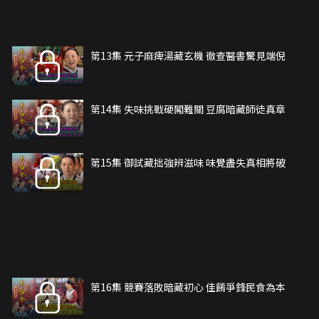
第13集 元子麻痺湯藏玄機 徹查醫書驚見端倪
第14集 失味挑戰硬闖難關 豆腐暗藏師徒真章
第15集 御試藏拙強辨滋味 味覺盡失真相將破
第16集 競賽落敗暗藏初心 佳餚爭鋒民食為本