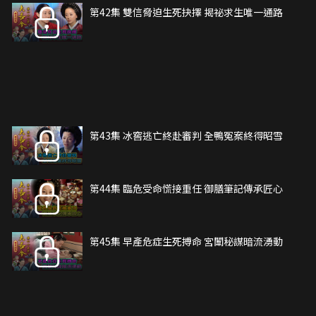
第42集 雙信脅迫生死抉擇 揭祕求生唯一通路
第43集 冰窖逃亡終赴審判 全鴨冤案終得昭雪
第44集 臨危受命慌接重任 御膳筆記傳承匠心
第45集 早產危症生死搏命 宮闈秘謀暗流湧動