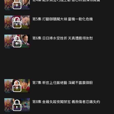
第5集 打翻御膳闖大禍 靈機一動化危機
第6集 日日捧水受挫折 天真遭戲得友慰
第7集 新官上任展絕藝 深藏不露震御廚
第8集 金雞失蹤夜闖禁宮 義救傷者忍痛失約