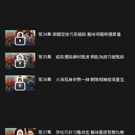
第34集 御膳受挫巧思破局 舊味得寵新膳蒙羞
第35集 疫區遭陷藥材風波 鎖匙為證巧破冤局
第36集 火海孤身命懸一線 朝陽相擁疫境重生
第37集 孕吐巧計刁難尚宮 舊味重提智壓仇敵