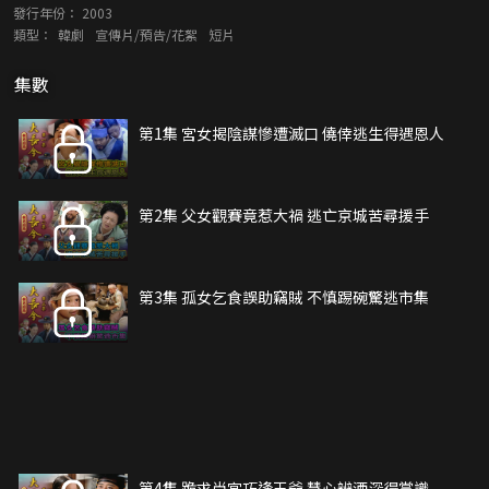
發行年份：
2003
類型：
韓劇
宣傳片/預告/花絮
短片
集數
第1集 宮女揭陰謀慘遭滅口 僥倖逃生得遇恩人
第2集 父女觀賽竟惹大禍 逃亡京城苦尋援手
第3集 孤女乞食誤助竊賊 不慎踢碗驚逃市集
第4集 跪求尚宮巧逢王爺 慧心辨酒深得賞識