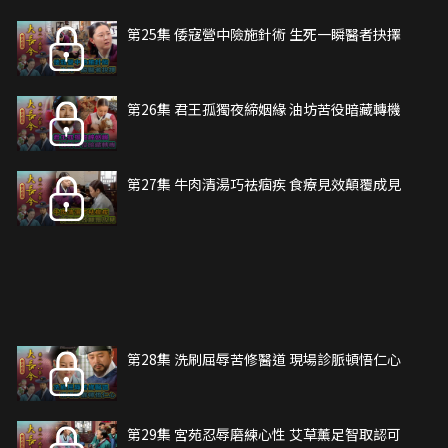
第25集 倭寇營中險施針術 生死一瞬醫者抉擇
第26集 君王孤獨夜締姻緣 油坊苦役暗藏轉機
第27集 牛肉清湯巧祛痼疾 食療見效顛覆成見
第28集 洗刷屈辱苦修醫道 現場診脈頓悟仁心
第29集 宮苑忍辱磨練心性 艾草薰足智取認可