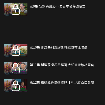
第9集 貶謫藥園志不改 百本發芽淚暗垂
第10集 御試失利暫落後 拙選食材埋隱憂
第11集 料理落榜巧思解圍 大妃賞識破格留宮
第12集 橫樑藏符暗遭窺見 手札現蹤百口莫辯