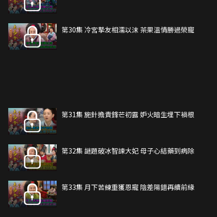
第30集 冷宮摯友相濡以沫 茶果溫情勝過榮寵
第31集 施針擔責鋒芒初露 妒火暗生埋下禍根
第32集 謎題破冰智諫大妃 母子心結藥到病除
第33集 月下苦練重獲恩寵 陰差陽錯再續前緣