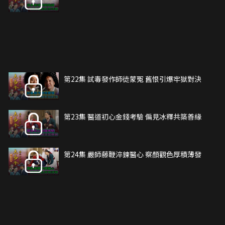
第22集 試毒發作師徒蒙冤 舊恨引爆牢獄對決
第23集 醫道初心金錢考驗 偏見冰釋共築善緣
第24集 嚴師藤鞭淬鍊醫心 察顏觀色厚積薄發