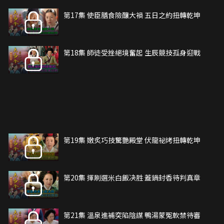
第17集 使臣膳食險釀大禍 五日之約扭轉乾坤
第18集 師徒受挫絕境奮起 生辰競技孤身迎戰
第19集 嫩炙巧技驚艷殿堂 伏龍祕烤扭轉乾坤
第20集 揮刷選米白飯决胜 蓋鍋封香待判真章
第21集 溫泉進補突陷陰謀 鴨湯蒙冤軟禁待審