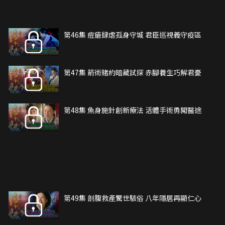
第46集 痘瘡肆虐孤身守城 君臣巡視義守疫區
第47集 箭術賭約暗藏試探 赤腳養生巧解君憂
第48集 魚身施針創新療法 活體手術勇闖醫途
第49集 剖腹救產驚世駭俗 八年隱居再顯仁心