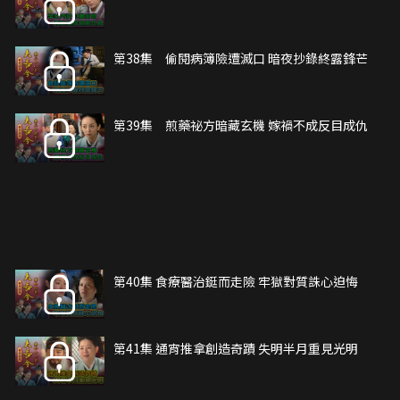
第38集 偷閱病簿險遭滅口 暗夜抄錄終露鋒芒
第39集 煎藥祕方暗藏玄機 嫁禍不成反目成仇
第40集 食療醫治鋌而走險 牢獄對質誅心迫悔
第41集 通宵推拿創造奇蹟 失明半月重見光明