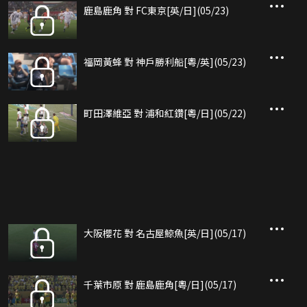
鹿島鹿角 對 FC東京[英/日](05/23)
福岡黃蜂 對 神戶勝利船[粵/英](05/23)
町田澤維亞 對 浦和紅鑽[粵/日](05/22)
大阪櫻花 對 名古屋鯨魚[英/日](05/17)
千葉市原 對 鹿島鹿角[粵/日](05/17)