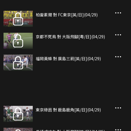
柏雷素爾 對 FC東京[英/日](04/29)
京都不死鳥 對 大阪飛腳[粵/日](04/29)
福岡黃蜂 對 廣島三箭[英/日](04/29)
東京綠茵 對 鹿島鹿角[英/日](04/29)