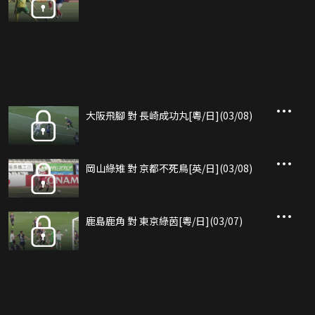
大阪飛腳 對 長崎成功丸[粵/日](03/08)
岡山綠雉 對 京都不死鳥[英/日](03/08)
鹿島鹿角 對 東京綠茵[粵/日](03/07)