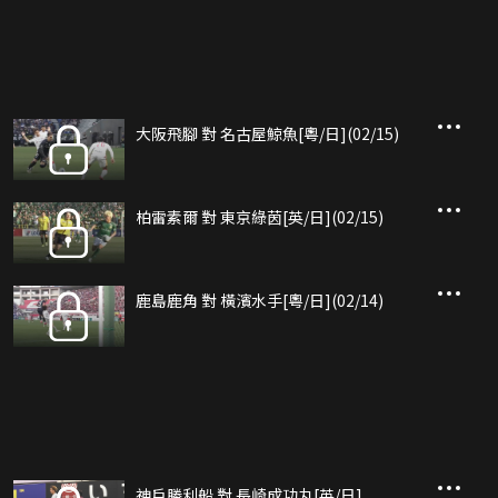
大阪飛腳 對 名古屋鯨魚[粵/日](02/15)
柏雷素爾 對 東京綠茵[英/日](02/15)
鹿島鹿角 對 橫濱水手[粵/日](02/14)
神戶勝利船 對 長崎成功丸[英/日]