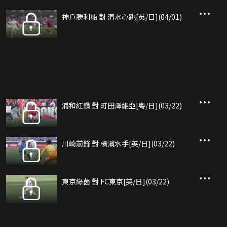
神戶勝利船 對 清水心跳[英/日](04/01)
浦和紅鑽 對 町田澤維亞[粵/日](03/22)
川崎前鋒 對 橫濱水手[英/日](03/22)
東京綠茵 對 FC東京[英/日](03/22)