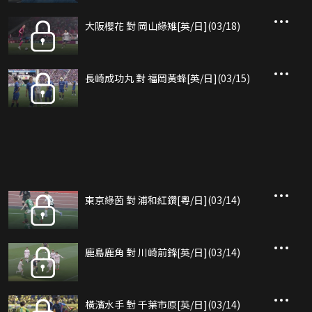
大阪櫻花 對 岡山綠雉[英/日](03/18)
長崎成功丸 對 福岡黃蜂[英/日](03/15)
東京綠茵 對 浦和紅鑽[粵/日](03/14)
鹿島鹿角 對 川崎前鋒[英/日](03/14)
橫濱水手 對 千葉市原[英/日](03/14)