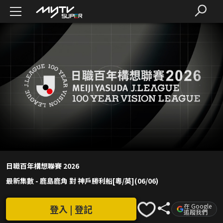
日職百年構想聯賽 2026
最新集數
-
鹿島鹿角 對 神戶勝利船[粵/英](06/06)
在 Google
登入 | 登記
追蹤我們