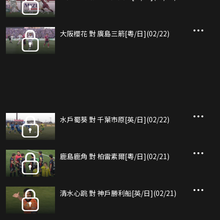
大阪櫻花 對 廣島三箭[粵/日](02/22)
水戶蜀葵 對 千葉市原[英/日](02/22)
鹿島鹿角 對 柏雷素爾[粵/日](02/21)
清水心跳 對 神戶勝利船[英/日](02/21)