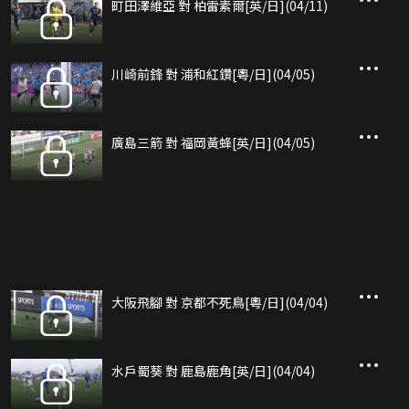
町田澤維亞 對 柏雷素爾[英/日](04/11)
川崎前鋒 對 浦和紅鑽[粵/日](04/05)
廣島三箭 對 福岡黃蜂[英/日](04/05)
大阪飛腳 對 京都不死鳥[粵/日](04/04)
水戶蜀葵 對 鹿島鹿角[英/日](04/04)