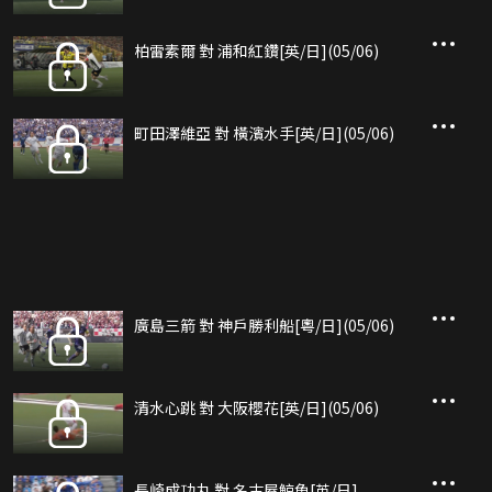
柏雷素爾 對 浦和紅鑽[英/日](05/06)
町田澤維亞 對 橫濱水手[英/日](05/06)
廣島三箭 對 神戶勝利船[粵/日](05/06)
清水心跳 對 大阪櫻花[英/日](05/06)
長崎成功丸 對 名古屋鯨魚[英/日]