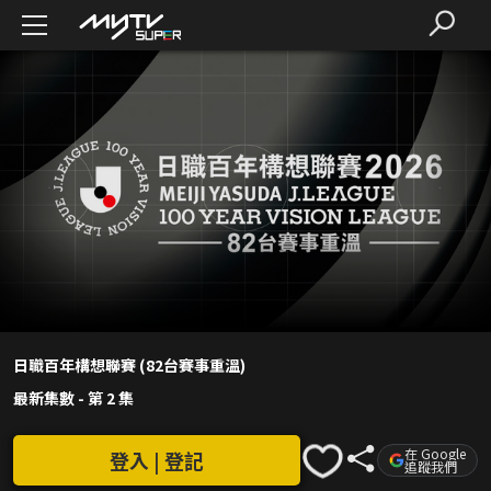
日職百年構想聯賽 (82台賽事重溫)
最新集數
-
第 2 集
在 Google
登入 | 登記
追蹤我們