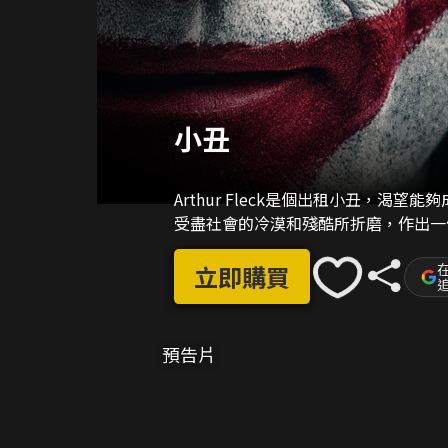
小丑
Arthur Fleck是個出租小丑，渴望
受盡社會的冷漠和殘酷所折磨，作出一
在
立即購買
預告片
02:24