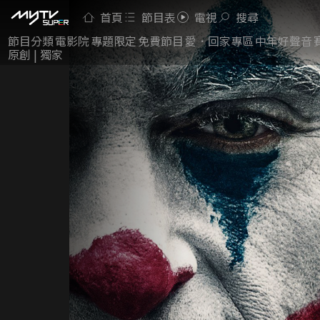
首頁
節目表
電視
搜尋
節目分類
電影院
專題限定
免費節目
愛．回家專區
中年好聲音
原創 | 獨家