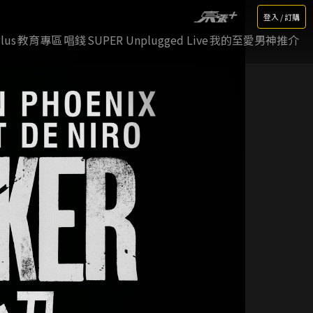
登入 / 訂購
lus
教育專區
唱錢
SUPER Unplugged Live
我的至愛男神推介