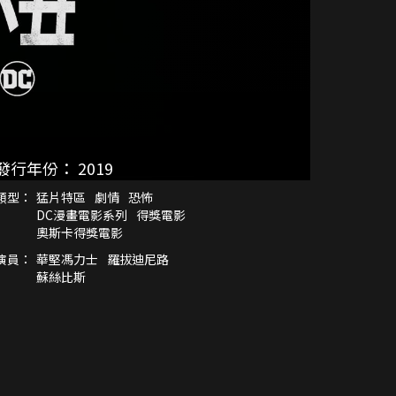
發行年份：
2019
類型：
猛片特區
劇情
恐怖
DC漫畫電影系列
得獎電影
奧斯卡得獎電影
演員：
華堅馮力士
羅拔迪尼路
蘇絲比斯