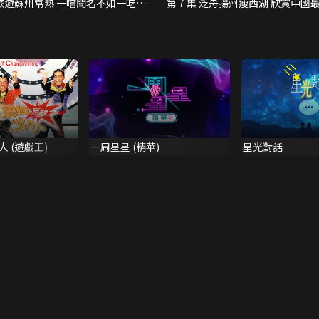
集 旅遊蘇州常熟 一嚐聞名不如一吃的
第 7 集 泛舟揚州瘦西湖 欣賞中國
化雞
五亭橋
 (遊戲王)
一周星星 (精華)
星光對話