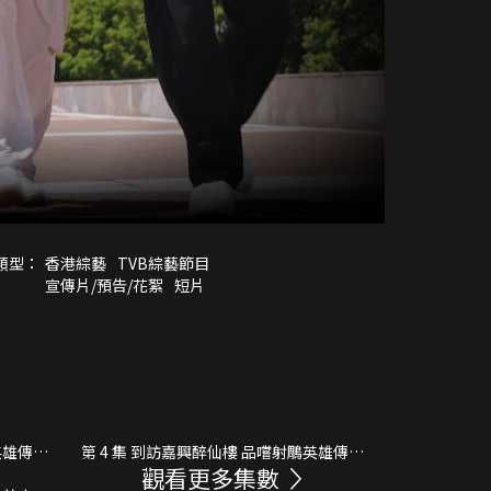
類型：
香港綜藝
TVB綜藝節目
宣傳片/預告/花絮
短片
英雄傳大
第 4 集 到訪嘉興醉仙樓 品嚐射鵰英雄傳黃
觀看更多集數
蓉名菜