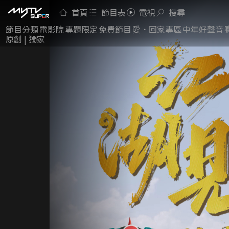
首頁
節目表
電視
搜尋
節目分類
電影院
專題限定
免費節目
愛．回家專區
中年好聲音
原創 | 獨家