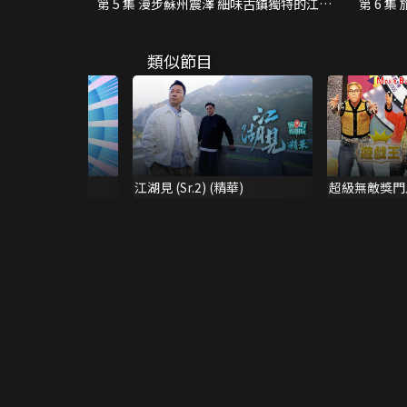
第 5 集 漫步蘇州震澤 細味古鎮獨特的江南
第 6 
水鄉糕點
黃蓉叫
類似節目
 Set Go!
江湖見 (Sr.2) (精華)
超級無敵獎門人