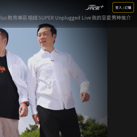
登入 / 訂購
lus
教育專區
唱錢
SUPER Unplugged Live
我的至愛男神推介