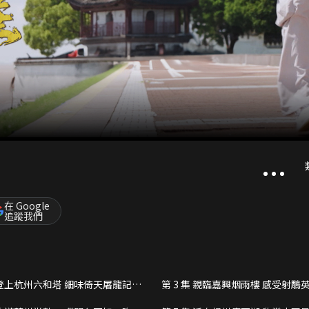
在 Google
追蹤我們
集 登上杭州六和塔 細味倚天屠龍記綿
第 3 集 親臨嘉興烟雨樓 感受射鵰
戰之氣勢