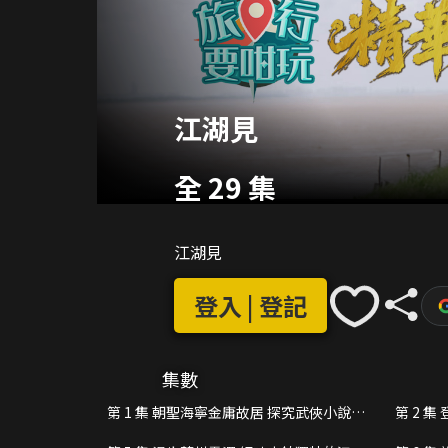
江湖見
全 29 集
江湖見
登入 | 登記
集數
第 1 集 朝聖海寧金庸故居 探究武俠小說泰
第 2 
斗筆下的江湖傳奇
綿愛意