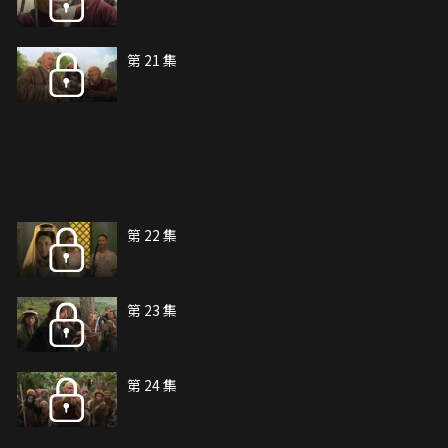
第 21 集
第 22 集
第 23 集
第 24 集