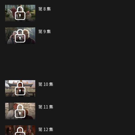
第 8 集
第 9 集
第 10 集
第 11 集
第 12 集