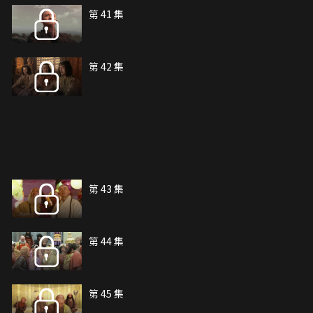
第 41 集
第 42 集
第 43 集
第 44 集
第 45 集