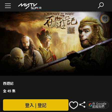
西遊記
全 45 集
在 Google
登入 | 登記
追蹤我們