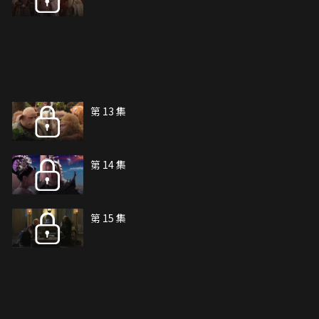
第 13 集
第 14 集
第 15 集