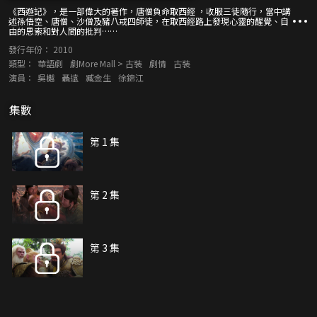
《西遊記》，是一部偉大的著作，唐僧負命取西經 ，收服三徒隨行，當中講
述孫悟空、唐僧、沙僧及豬八戒四師徒，在取西經路上發現心靈的醒覺、自
由的思索和對人間的批判……
發行年份：
2010
類型：
華語劇
劇More Mall > 古裝
劇情
古裝
演員：
吳樾
聶遠
臧金生
徐錦江
集數
第 1 集
第 2 集
第 3 集