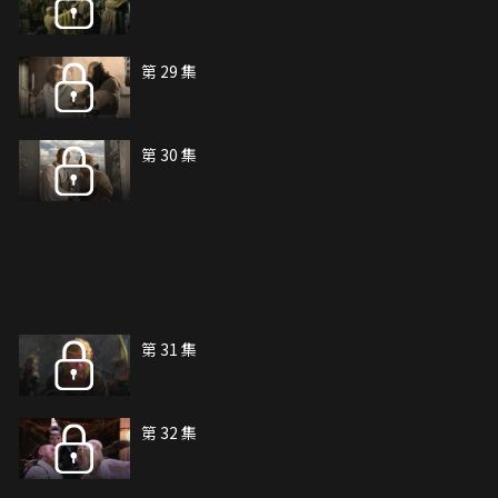
第 29 集
第 30 集
第 31 集
第 32 集