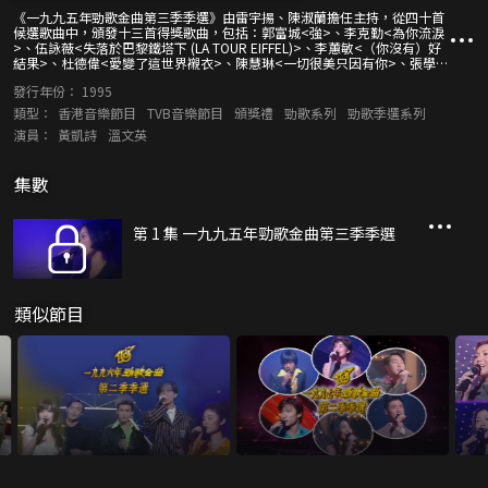
《一九九五年勁歌金曲第三季季選》由雷宇揚、陳淑蘭擔任主持，從四十首
候選歌曲中，頒發十三首得獎歌曲，包括：郭富城<強>、李克勤<為你流淚
>、伍詠薇<失落於巴黎鐵塔下 (LA TOUR EIFFEL)>、李蕙敏<（你沒有）好
結果>、杜德偉<愛變了這世界襯衣>、陳慧琳<一切很美只因有你>、張學友
<離開以後>、吳倩蓮<心亂如麻>、草蜢<我們都是這樣失戀的>、鄭伊健<
發行年份：
1995
吻感>、關淑怡<人生可有知己>、劉德華<真永遠>、黎明<一生痴心>。 此
外，今時今日做歌星，除了要聲色藝俱全外，內涵也是很重要的，所以一眾
類型：
香港音樂節目
TVB音樂節目
頒獎禮
勁歌系列
勁歌季選系列
得獎歌手除了會現身領獎、分享得獎感受、演繹得獎歌曲之外，還會接受主
演員：
黃凱詩
溫文英
持在「勁歌學堂」的考驗，更會大玩遊戲，比拼中英文程度，以及對香港流
行樂壇歌曲的記憶力。
集數
第 1 集 一九九五年勁歌金曲第三季季選
類似節目