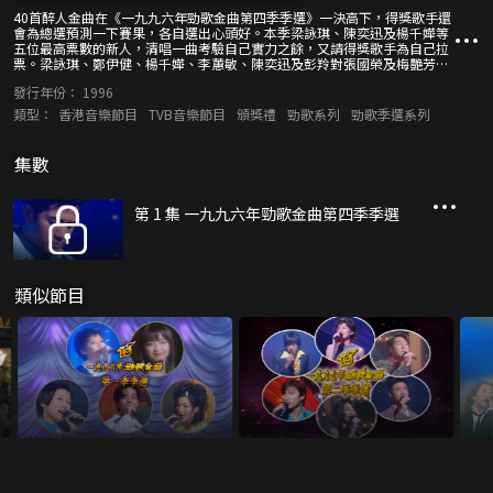
40首醉人金曲在《一九九六年勁歌金曲第四季季選》一決高下，得獎歌手還
會為總選預測一下賽果，各自選出心頭好。本季梁詠琪、陳奕迅及楊千嬅等
五位最高票數的新人，清唱一曲考驗自己實力之餘，又請得獎歌手為自己拉
票。梁詠琪、鄭伊健、楊千嬅、李蕙敏、陳奕迅及彭羚對張國榮及梅艷芳認
識又有多深？陳慧嫻、鄭伊健、鄭秀文、李蕙敏及陳慧琳，還會將他們最難
發行年份：
1996
忘的造型重現舞台。
類型：
香港音樂節目
TVB音樂節目
頒獎禮
勁歌系列
勁歌季選系列
集數
第 1 集 一九九六年勁歌金曲第四季季選
類似節目