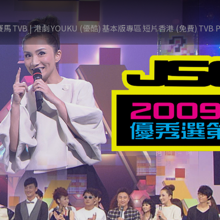
賽馬
TVB | 港劇
YOUKU (優酷)
基本版專區
短片香港 (免費)
TVB P