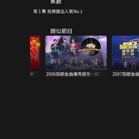
集數
第 1 集 投票選出人氣No.1
類似節目
003)<恭喜恭喜賀新年
2006勁歌金曲優秀選第一回
2007勁歌金