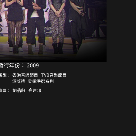
發行年份：
2009
類型：
香港音樂節目
TVB音樂節目
頒獎禮
勁歌季選系列
演員：
胡蓓蔚
崔建邦