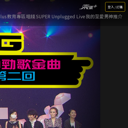
登入 / 訂購
lus
教育專區
唱錢
SUPER Unplugged Live
我的至愛男神推介