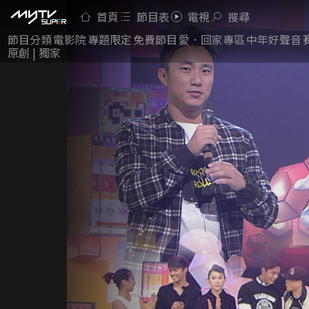
首頁
節目表
電視
搜尋
節目分類
電影院
專題限定
免費節目
愛．回家專區
中年好聲音
原創 | 獨家