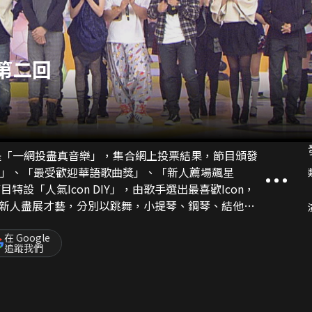
第二回
號是「一網投盡真音樂」，集合網上投票結果，節目頒發
獎」、「最受歡迎華語歌曲獎」、「新人薦場飆星
特設「人氣Icon DIY」，由歌手選出最喜歡Icon，
樂壇新人盡展才藝，分別以跳舞，小提琴、鋼琴、結他自
在 Google
追蹤我們