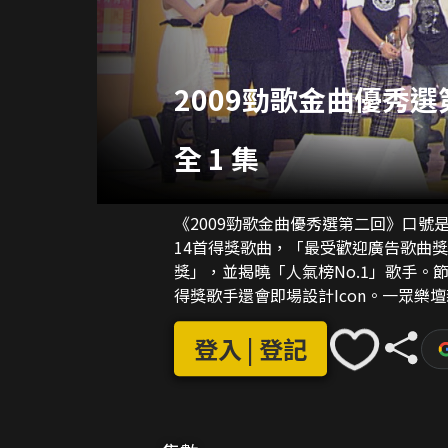
2009勁歌金曲優秀選
全 1 集
《2009勁歌金曲優秀選第二回》口
14首得獎歌曲，「最受歡迎廣告歌曲
獎」，並揭曉「人氣榜No.1」歌手。節目
得獎歌手還會即場設計Icon。一眾
彈自唱，及Acappella演繹歌曲。
登入 | 登記