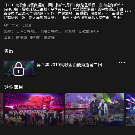
《2010勁歌金曲優良選第二回》將於九月四日晚隆重舉行，主持組合嶄新，
有MC Jin、羅敏莊及王祖藍，今季共有三十六首候選歌曲，當中會選出十四
首優秀作品進入年度總選。另外，亦會頒發「最受歡迎廣告歌」、「最受歡
迎華語歌」及「新人薦場飆星獎」。 此外，優秀選亦會為大家帶來「三十年
看得到的經典」，香港搖滾樂隊太極會唱出八十年代香港的組合歌曲；而一
發行年份：
2010
些新晉歌手會與新晉的組合會唱出九十年代至今華語樂壇的唱作組合金曲。
類型：
香港音樂節目
TVB音樂節目
頒獎禮
勁歌季選系列
演員：
歐陽靖
王祖藍
羅敏莊
集數
第 1 集 2010勁歌金曲優秀選第二回
類似節目