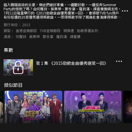
踏入驕陽高掛的炎夏，樂迷們做好準備，一邊聽好歌，一邊投奔Summer
Party的懷抱了嗎？由何雁詩、吳業坤、鄭世豪、羅鈞滿、譚嘉儀擔綱主持，
7月11日隆重舉行的《2015勁歌金曲優秀選第一回》，會頒發TVB fun用戶
有份投選的20首優秀選得獎歌曲。一眾得獎歌手除了親身赴會演繹得獎歌曲
外，更會投入大會主題，大玩遊戲，與樂迷共度最Hot的Amazing
發行年份：
2015
Summer。 在94首候選作品中，容祖兒、許廷鏗、鄭俊弘分別包攬4首、3.5
首及3首候選歌曲，吳若希、周柏豪、林師傑、連詩雅、陳慧敏、農夫、鄭
類型：
香港音樂節目
TVB音樂節目
頒獎禮
勁歌季選系列
欣宜、Dear Jane、Gentlemen、Rainky蔚雨芯也各自擁有2首候選歌曲。想
演員：
何雁詩
吳業坤
鄭世豪
羅鈞滿
譚嘉儀
知道你的偶像能否一次又一次踏上得獎台，便要拭目以待了！
集數
第 1 集 《2015勁歌金曲優秀選第一回》
類似節目