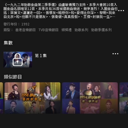
《一九九二年勁歌金曲第二季季選》由盧敏儀獨力主持，本季大會將10首入
圍金曲名額增至12首，本季共有36首候選歌曲競逐，競爭激烈！入圍金曲包
括：葉蒨文<瀟灑走一回>、張學友<暗戀你>和<愛得比你深>、黎明<我來
自北京>和<但願不只是朋友>、張衛健<真真假假>、王傑<封鎖我一生>、
陳慧嫻<紅茶館>、劉德華<末世天使>、劉鍚明<一生全屬你>、郭富城<Tell
發行年份：
1992
Me Why>，以及蔣志光、韋綺珊、甘子暉、黃寶欣、張智霖和許秋怡合唱的
<舊朋友>。歌手們演繹得獎歌曲之餘，更與歌迷參與幸運輪遊戲，與眾同
類型：
香港音樂節目
TVB音樂節目
頒獎禮
勁歌系列
勁歌季選系列
樂。
集數
第 1 集
類似節目