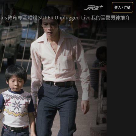
登入 / 訂購
lus
教育專區
唱錢
SUPER Unplugged Live
我的至愛男神推介