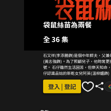
袋鼠絲苗為兩餐
全 36 集
石又祥(李添勝飾)是個中年鰥夫，父
(黃志強飾)。為了照顧兒子，他時常
號。 石仔雖然生活困苦，但樂天知命，對物質享受的追求並不熱烈，是個易於滿足的人。石
仔認識品姑的新乾女兒阿英(溫柳媚飾
更互生情愫。另一方面，石仔在工作上
登入 | 登記