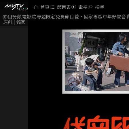
首頁
節目表
電視
搜尋
節目分類
電影院
專題限定
免費節目
愛．回家專區
中年好聲音
原創 | 獨家