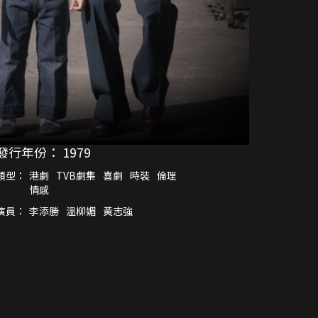
發行年份：
1979
類型：
港劇
TVB劇集
喜劇
時裝
倫理
情感
演員：
李添勝
溫柳媚
黃志強