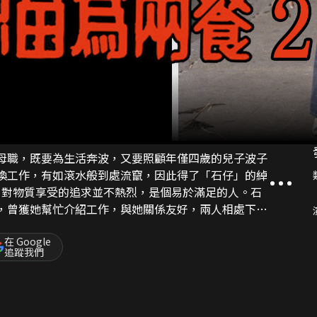
兼母職，既要為生活奔波，又要照顧年僅四歲的兒子波子
更換工作，有如滾水般到處流竄，因此得了「石仔」的綽
)，曾獲她幫忙介紹工作，與她關係友好，兩人相處下來
時常碰釘，鬧出不少風波。
在 Google
追蹤我們