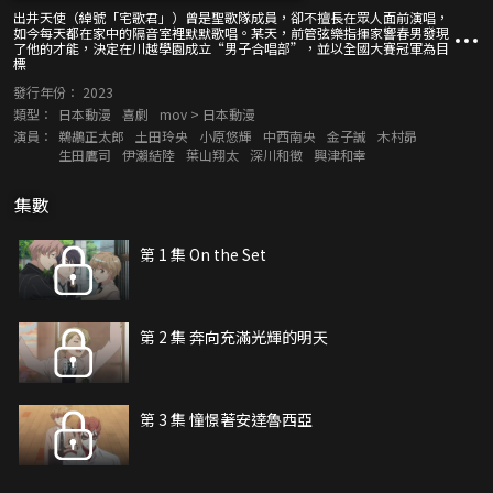
出井天使（綽號「宅歌君」）曾是聖歌隊成員，卻不擅長在眾人面前演唱，
如今每天都在家中的隔音室裡默默歌唱。某天，前管弦樂指揮家響春男發現
了他的才能，決定在川越學園成立“男子合唱部”，並以全國大賽冠軍為目
標
發行年份：
2023
類型：
日本動漫
喜劇
mov > 日本動漫
演員：
鵜鶘正太郎
土田玲央
小原悠輝
中西南央
金子誠
木村昴
生田鷹司
伊瀨結陸
葉山翔太
深川和徵
興津和幸
集數
第 1 集 On the Set
第 2 集 奔向充滿光輝的明天
第 3 集 憧憬著安達魯西亞