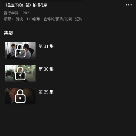
《星空下的仁醫》拍攝花絮
發行年份：
2021
類型：
港劇
TVB劇集
宣傳片/預告/花絮
短片
集數
第 31 集
第 30 集
第 29 集